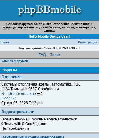
Список форумов сантехника, отопление, вентиляция и
кондиционирование, водоснабжение, насосы, когенерация,
СНиП...
Hello Mobile Device User!
Вход
Регистрация
Текущее время: Сб авг 08, 2026 11:38 am
FAQ
·
Поиск
Список форумов
Форумы
Отопление
Системы отопления, котлы, автоматика, ГВС
1184 Темы with 9687 Сообщения
Re: Игры в онлайне
GoodGirl
Ср авг 05, 2026 7:13 pm
Водонагреватели
Электрические и газовые водонагреватели
0 Темы with 0 Сообщения
Нет сообщений
Вентиляция и кондиционирование