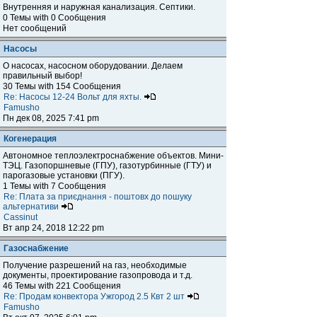
Внутренняя и наружная канализация. Септики.
0 Темы with 0 Сообщения
Нет сообщений
Насосы
О насосах, насосном оборудовании. Делаем
правильный выбор!
30 Темы with 154 Сообщения
Re: Насосы 12-24 Вольт для яхты.
Famusho
Пн дек 08, 2025 7:41 pm
Когенерация
Автономное теплоэлектроснабжение объектов. Мини-
ТЭЦ. Газопоршневые (ГПУ), газотурбинные (ГТУ) и
парогазовые установки (ПГУ).
1 Темы with 7 Сообщения
Re: Плата за приєднання - поштовх до пошуку
альтернативи
Cassinut
Вт апр 24, 2018 12:22 pm
Газоснабжение
Получение разрешений на газ, необходимые
документы, проектирование газопровода и т.д.
46 Темы with 221 Сообщения
Re: Продам конвектора Ужгород 2.5 Квт 2 шт
Famusho