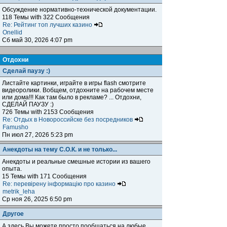
Обсуждение нормативно-технической документации.
118 Темы with 322 Сообщения
Re: Рейтинг топ лучших казино
Onellid
Сб май 30, 2026 4:07 pm
Отдохни
Сделай паузу :)
Листайте картинки, играйте в игры flash смотрите
видеоролики. Вобщем, отдохните на рабочем месте
или дома!!! Как там было в рекламе? ... Отдохни,
СДЕЛАЙ ПАУЗУ :)
726 Темы with 2153 Сообщения
Re: Отдых в Новороссийске без посредников
Famusho
Пн июл 27, 2026 5:23 pm
Анекдоты на тему С.О.К. и не только...
Анекдоты и реальные смешные истории из вашего
опыта.
15 Темы with 171 Сообщения
Re: перевірену інформацію про казино
metrik_leha
Ср ноя 26, 2025 6:50 pm
Другое
А здесь Вы можете просто пообщаться на любые