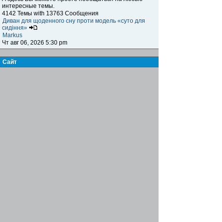
интересные темы.
4142 Темы with 13763 Сообщения
Диван для щоденного сну проти модель «суто для
сидіння»
Markus
Чт авг 06, 2026 5:30 pm
Сайт
Книга жалоб и предложений
Здесь вы можете высказать своё мнение,
предложение, пожелание и обсудить сайт, а также
указать на какие-либо возникающие проблемы,
ошибки и т.п. при посещении нашего ресурса.
15 Темы with 123 Сообщения
Re: Биржа труда
Famusho
Пн июл 07, 2025 6:03 pm
Журнал
Письмо в редакцию
Здесь вы можете пообщаться с главным редактором,
высказать своё мнение, предложение, пожелания по
поводу информационного наполнения журнала,
обсудить интересующие вас вопросы
7 Темы with 21 Сообщения
Re: инструменты для сантехников
Famusho