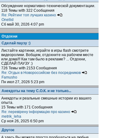
Обсуждение нормативно-технической документации.
118 Темы with 322 Сообщения
Re: Рейтинг топ лучших казино
Onellid
Сб май 30, 2026 4:07 pm
Отдохни
Сделай паузу :)
Листайте картинки, играйте в игры flash смотрите
видеоролики. Вобщем, отдохните на рабочем месте
или дома!!! Как там было в рекламе? ... Отдохни,
СДЕЛАЙ ПАУЗУ :)
726 Темы with 2153 Сообщения
Re: Отдых в Новороссийске без посредников
Famusho
Пн июл 27, 2026 5:23 pm
Анекдоты на тему С.О.К. и не только...
Анекдоты и реальные смешные истории из вашего
опыта.
15 Темы with 171 Сообщения
Re: перевірену інформацію про казино
metrik_leha
Ср ноя 26, 2025 6:50 pm
Другое
А здесь Вы можете просто пообщаться на любые