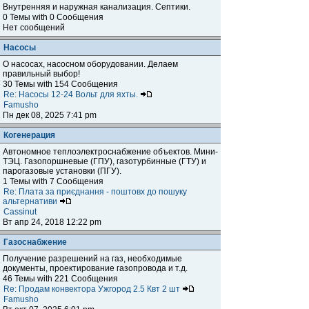
Внутренняя и наружная канализация. Септики.
0 Темы with 0 Сообщения
Нет сообщений
Насосы
О насосах, насосном оборудовании. Делаем
правильный выбор!
30 Темы with 154 Сообщения
Re: Насосы 12-24 Вольт для яхты.
Famusho
Пн дек 08, 2025 7:41 pm
Когенерация
Автономное теплоэлектроснабжение объектов. Мини-
ТЭЦ. Газопоршневые (ГПУ), газотурбинные (ГТУ) и
парогазовые установки (ПГУ).
1 Темы with 7 Сообщения
Re: Плата за приєднання - поштовх до пошуку
альтернативи
Cassinut
Вт апр 24, 2018 12:22 pm
Газоснабжение
Получение разрешений на газ, необходимые
документы, проектирование газопровода и т.д.
46 Темы with 221 Сообщения
Re: Продам конвектора Ужгород 2.5 Квт 2 шт
Famusho