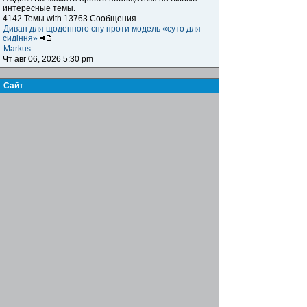
интересные темы.
4142 Темы with 13763 Сообщения
Диван для щоденного сну проти модель «суто для
сидіння»
Markus
Чт авг 06, 2026 5:30 pm
Сайт
Книга жалоб и предложений
Здесь вы можете высказать своё мнение,
предложение, пожелание и обсудить сайт, а также
указать на какие-либо возникающие проблемы,
ошибки и т.п. при посещении нашего ресурса.
15 Темы with 123 Сообщения
Re: Биржа труда
Famusho
Пн июл 07, 2025 6:03 pm
Журнал
Письмо в редакцию
Здесь вы можете пообщаться с главным редактором,
высказать своё мнение, предложение, пожелания по
поводу информационного наполнения журнала,
обсудить интересующие вас вопросы
7 Темы with 21 Сообщения
Re: инструменты для сантехников
Famusho