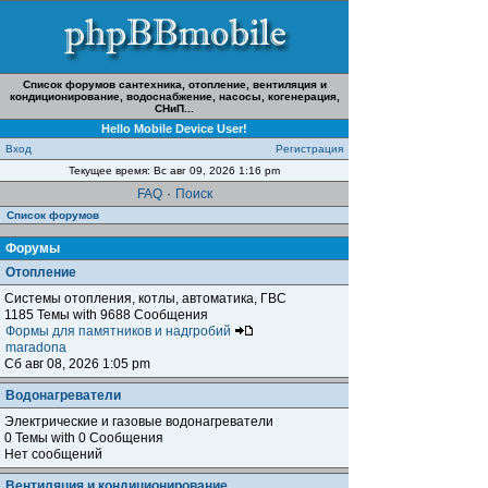
Список форумов сантехника, отопление, вентиляция и
кондиционирование, водоснабжение, насосы, когенерация,
СНиП...
Hello Mobile Device User!
Вход
Регистрация
Текущее время: Вс авг 09, 2026 1:16 pm
FAQ
·
Поиск
Список форумов
Форумы
Отопление
Системы отопления, котлы, автоматика, ГВС
1185 Темы with 9688 Сообщения
Формы для памятников и надгробий
maradona
Сб авг 08, 2026 1:05 pm
Водонагреватели
Электрические и газовые водонагреватели
0 Темы with 0 Сообщения
Нет сообщений
Вентиляция и кондиционирование