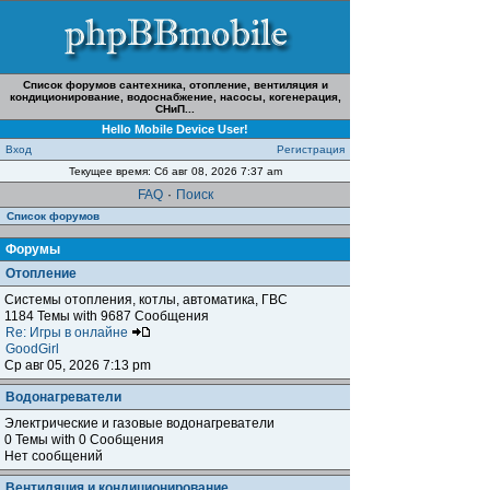
Список форумов сантехника, отопление, вентиляция и
кондиционирование, водоснабжение, насосы, когенерация,
СНиП...
Hello Mobile Device User!
Вход
Регистрация
Текущее время: Сб авг 08, 2026 7:37 am
FAQ
·
Поиск
Список форумов
Форумы
Отопление
Системы отопления, котлы, автоматика, ГВС
1184 Темы with 9687 Сообщения
Re: Игры в онлайне
GoodGirl
Ср авг 05, 2026 7:13 pm
Водонагреватели
Электрические и газовые водонагреватели
0 Темы with 0 Сообщения
Нет сообщений
Вентиляция и кондиционирование