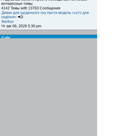
интересные темы.
4142 Темы with 13763 Сообщения
Диван для щоденного сну проти модель «суто для
сидіння»
Markus
Чт авг 06, 2026 5:30 pm
Сайт
Книга жалоб и предложений
Здесь вы можете высказать своё мнение,
предложение, пожелание и обсудить сайт, а также
указать на какие-либо возникающие проблемы,
ошибки и т.п. при посещении нашего ресурса.
15 Темы with 123 Сообщения
Re: Биржа труда
Famusho
Пн июл 07, 2025 6:03 pm
Журнал
Письмо в редакцию
Здесь вы можете пообщаться с главным редактором,
высказать своё мнение, предложение, пожелания по
поводу информационного наполнения журнала,
обсудить интересующие вас вопросы
7 Темы with 21 Сообщения
Re: инструменты для сантехников
Famusho