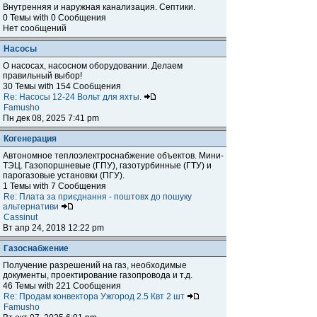
Внутренняя и наружная канализация. Септики.
0 Темы with 0 Сообщения
Нет сообщений
Насосы
О насосах, насосном оборудовании. Делаем
правильный выбор!
30 Темы with 154 Сообщения
Re: Насосы 12-24 Вольт для яхты.
Famusho
Пн дек 08, 2025 7:41 pm
Когенерация
Автономное теплоэлектроснабжение объектов. Мини-
ТЭЦ. Газопоршневые (ГПУ), газотурбинные (ГТУ) и
парогазовые установки (ПГУ).
1 Темы with 7 Сообщения
Re: Плата за приєднання - поштовх до пошуку
альтернативи
Cassinut
Вт апр 24, 2018 12:22 pm
Газоснабжение
Получение разрешений на газ, необходимые
документы, проектирование газопровода и т.д.
46 Темы with 221 Сообщения
Re: Продам конвектора Ужгород 2.5 Квт 2 шт
Famusho