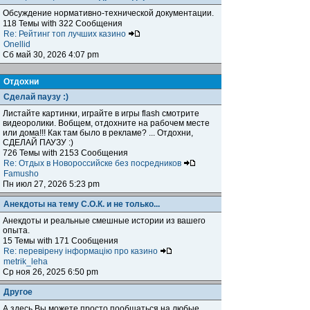
Обсуждение нормативно-технической документации.
118 Темы with 322 Сообщения
Re: Рейтинг топ лучших казино
Onellid
Сб май 30, 2026 4:07 pm
Отдохни
Сделай паузу :)
Листайте картинки, играйте в игры flash смотрите
видеоролики. Вобщем, отдохните на рабочем месте
или дома!!! Как там было в рекламе? ... Отдохни,
СДЕЛАЙ ПАУЗУ :)
726 Темы with 2153 Сообщения
Re: Отдых в Новороссийске без посредников
Famusho
Пн июл 27, 2026 5:23 pm
Анекдоты на тему С.О.К. и не только...
Анекдоты и реальные смешные истории из вашего
опыта.
15 Темы with 171 Сообщения
Re: перевірену інформацію про казино
metrik_leha
Ср ноя 26, 2025 6:50 pm
Другое
А здесь Вы можете просто пообщаться на любые