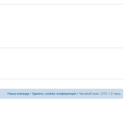
Наша команда
•
Удалить cookies конференции
• Часовой пояс: UTC + 2 часа