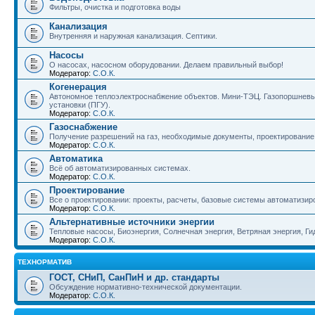
Фильтры, очистка и подготовка воды
Канализация
Внутренняя и наружная канализация. Септики.
Насосы
О насосах, насосном оборудовании. Делаем правильный выбор!
Модератор:
С.О.К.
Когенерация
Автономное теплоэлектроснабжение объектов. Мини-ТЭЦ. Газопоршневые
установки (ПГУ).
Модератор:
С.О.К.
Газоснабжение
Получение разрешений на газ, необходимые документы, проектирование г
Модератор:
С.О.К.
Автоматика
Всё об автоматизированных системах.
Модератор:
С.О.К.
Проектирование
Все о проектировании: проекты, расчеты, базовые системы автоматизир
Модератор:
С.О.К.
Альтернативные источники энергии
Тепловые насосы, Биоэнергия, Солнечная энергия, Ветряная энергия, Гид
Модератор:
С.О.К.
TEХНОРМАТИВ
ГОСТ, СНиП, СанПиН и др. стандарты
Обсуждение нормативно-технической документации.
Модератор:
С.О.К.