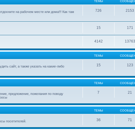
ТЕМЫ
СООБЩЕ
726
2153
отдохните на рабочем месте или дома!!! Как там
15
171
4142
1376
ТЕМЫ
СООБЩЕ
15
123
ить сайт, а также указать на какие-либо
ТЕМЫ
СООБЩЕ
7
21
ение, предложение, пожелания по поводу
просы
ТЕМЫ
СООБЩЕ
36
71
осы посетителей.