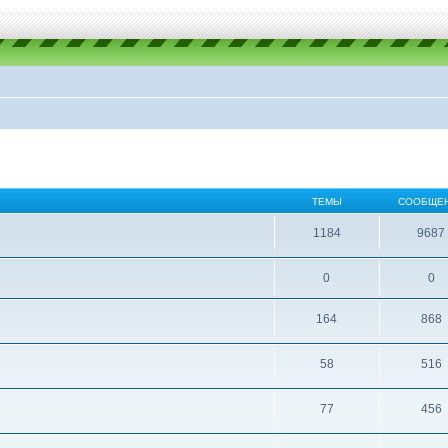
ТЕМЫ
СООБЩЕ
1184
9687
0
0
164
868
58
516
77
456