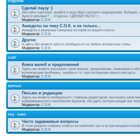
ОТДОХНИ
Сделай паузу :)
Листайте картинки, играйте в игры flash смотрите видеоролики. Вобщем, 
было в рекламе? ... Отдохни, СДЕЛАЙ ПАУЗУ :)
Модератор:
С.О.К.
Анекдоты на тему С.О.К. и не только...
Анекдоты и реальные смешные истории из вашего опыта.
Модератор:
С.О.К.
Другое
А здесь Вы можете просто пообщаться на любые интересные темы.
Модератор:
С.О.К.
САЙТ
Книга жалоб и предложений
Здесь вы можете высказать своё мнение, предложение, пожелание и обсуд
возникающие проблемы, ошибки и т.п. при посещении нашего ресурса.
Модератор:
С.О.К.
ЖУРНАЛ
Письмо в редакцию
Здесь вы можете пообщаться с главным редактором, высказать своё мн
информационного наполнения журнала, обсудить интересующие вас во
Модератор:
С.О.К.
FAQ - ЧАВО
Часто задаваемые вопросы
В этом разделе собраны ответы на наиболее часто встречающиеся вопр
Модератор:
С.О.К.