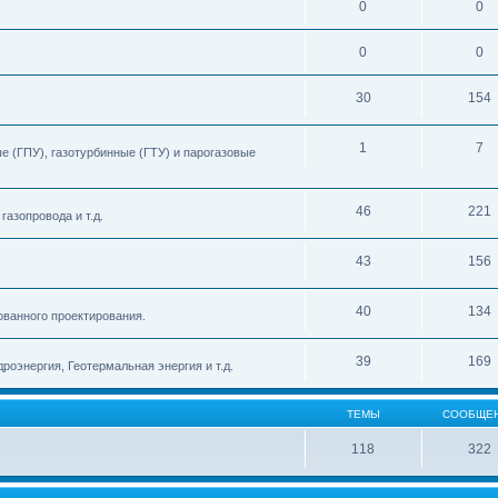
0
0
0
0
30
154
1
7
 (ГПУ), газотурбинные (ГТУ) и парогазовые
46
221
азопровода и т.д.
43
156
40
134
ованного проектирования.
39
169
роэнергия, Геотермальная энергия и т.д.
ТЕМЫ
СООБЩЕ
118
322