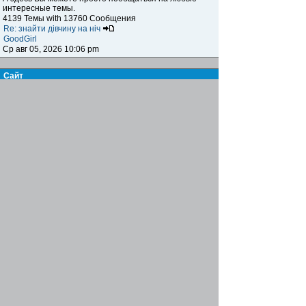
интересные темы.
4139 Темы with 13760 Сообщения
Re: знайти дівчину на ніч
GoodGirl
Ср авг 05, 2026 10:06 pm
Сайт
Книга жалоб и предложений
Здесь вы можете высказать своё мнение,
предложение, пожелание и обсудить сайт, а также
указать на какие-либо возникающие проблемы,
ошибки и т.п. при посещении нашего ресурса.
15 Темы with 123 Сообщения
Re: Биржа труда
Famusho
Пн июл 07, 2025 6:03 pm
Журнал
Письмо в редакцию
Здесь вы можете пообщаться с главным редактором,
высказать своё мнение, предложение, пожелания по
поводу информационного наполнения журнала,
обсудить интересующие вас вопросы
7 Темы with 21 Сообщения
Re: инструменты для сантехников
Famusho
Вс мар 02, 2025 3:37 pm