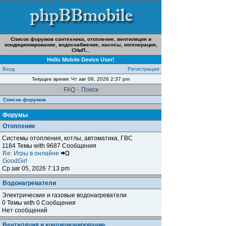
Список форумов сантехника, отопление, вентиляция и
кондиционирование, водоснабжение, насосы, когенерация,
СНиП...
Hello Mobile Device User!
Вход
Регистрация
Текущее время: Чт авг 06, 2026 2:37 pm
FAQ
·
Поиск
Список форумов
Форумы
Отопление
Системы отопления, котлы, автоматика, ГВС
1184 Темы with 9687 Сообщения
Re: Игры в онлайне
GoodGirl
Ср авг 05, 2026 7:13 pm
Водонагреватели
Электрические и газовые водонагреватели
0 Темы with 0 Сообщения
Нет сообщений
Вентиляция и кондиционирование