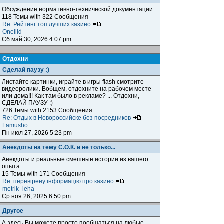
Обсуждение нормативно-технической документации.
118 Темы with 322 Сообщения
Re: Рейтинг топ лучших казино
Onellid
Сб май 30, 2026 4:07 pm
Отдохни
Сделай паузу :)
Листайте картинки, играйте в игры flash смотрите
видеоролики. Вобщем, отдохните на рабочем месте
или дома!!! Как там было в рекламе? ... Отдохни,
СДЕЛАЙ ПАУЗУ :)
726 Темы with 2153 Сообщения
Re: Отдых в Новороссийске без посредников
Famusho
Пн июл 27, 2026 5:23 pm
Анекдоты на тему С.О.К. и не только...
Анекдоты и реальные смешные истории из вашего
опыта.
15 Темы with 171 Сообщения
Re: перевірену інформацію про казино
metrik_leha
Ср ноя 26, 2025 6:50 pm
Другое
А здесь Вы можете просто пообщаться на любые