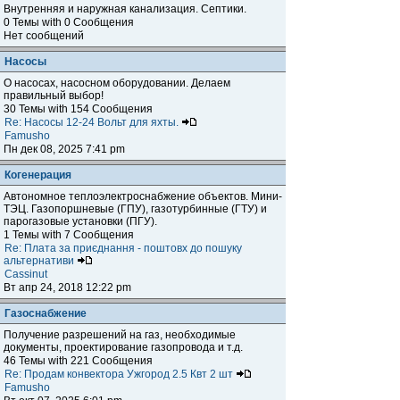
Внутренняя и наружная канализация. Септики.
0 Темы with 0 Сообщения
Нет сообщений
Насосы
О насосах, насосном оборудовании. Делаем
правильный выбор!
30 Темы with 154 Сообщения
Re: Насосы 12-24 Вольт для яхты.
Famusho
Пн дек 08, 2025 7:41 pm
Когенерация
Автономное теплоэлектроснабжение объектов. Мини-
ТЭЦ. Газопоршневые (ГПУ), газотурбинные (ГТУ) и
парогазовые установки (ПГУ).
1 Темы with 7 Сообщения
Re: Плата за приєднання - поштовх до пошуку
альтернативи
Cassinut
Вт апр 24, 2018 12:22 pm
Газоснабжение
Получение разрешений на газ, необходимые
документы, проектирование газопровода и т.д.
46 Темы with 221 Сообщения
Re: Продам конвектора Ужгород 2.5 Квт 2 шт
Famusho