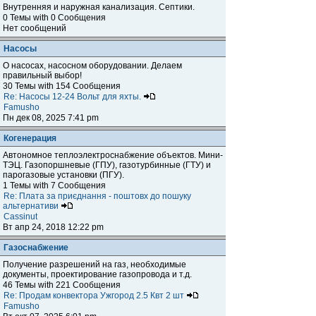
Внутренняя и наружная канализация. Септики.
0 Темы with 0 Сообщения
Нет сообщений
Насосы
О насосах, насосном оборудовании. Делаем
правильный выбор!
30 Темы with 154 Сообщения
Re: Насосы 12-24 Вольт для яхты.
Famusho
Пн дек 08, 2025 7:41 pm
Когенерация
Автономное теплоэлектроснабжение объектов. Мини-
ТЭЦ. Газопоршневые (ГПУ), газотурбинные (ГТУ) и
парогазовые установки (ПГУ).
1 Темы with 7 Сообщения
Re: Плата за приєднання - поштовх до пошуку
альтернативи
Cassinut
Вт апр 24, 2018 12:22 pm
Газоснабжение
Получение разрешений на газ, необходимые
документы, проектирование газопровода и т.д.
46 Темы with 221 Сообщения
Re: Продам конвектора Ужгород 2.5 Квт 2 шт
Famusho