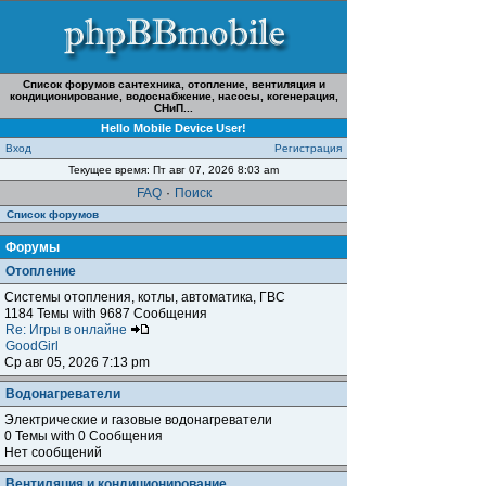
Список форумов сантехника, отопление, вентиляция и
кондиционирование, водоснабжение, насосы, когенерация,
СНиП...
Hello Mobile Device User!
Вход
Регистрация
Текущее время: Пт авг 07, 2026 8:03 am
FAQ
·
Поиск
Список форумов
Форумы
Отопление
Системы отопления, котлы, автоматика, ГВС
1184 Темы with 9687 Сообщения
Re: Игры в онлайне
GoodGirl
Ср авг 05, 2026 7:13 pm
Водонагреватели
Электрические и газовые водонагреватели
0 Темы with 0 Сообщения
Нет сообщений
Вентиляция и кондиционирование