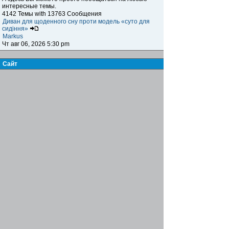
интересные темы.
4142 Темы with 13763 Сообщения
Диван для щоденного сну проти модель «суто для
сидіння»
Markus
Чт авг 06, 2026 5:30 pm
Сайт
Книга жалоб и предложений
Здесь вы можете высказать своё мнение,
предложение, пожелание и обсудить сайт, а также
указать на какие-либо возникающие проблемы,
ошибки и т.п. при посещении нашего ресурса.
15 Темы with 123 Сообщения
Re: Биржа труда
Famusho
Пн июл 07, 2025 6:03 pm
Журнал
Письмо в редакцию
Здесь вы можете пообщаться с главным редактором,
высказать своё мнение, предложение, пожелания по
поводу информационного наполнения журнала,
обсудить интересующие вас вопросы
7 Темы with 21 Сообщения
Re: инструменты для сантехников
Famusho