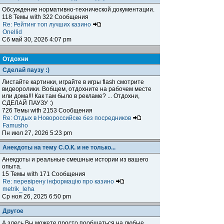
Обсуждение нормативно-технической документации.
118 Темы with 322 Сообщения
Re: Рейтинг топ лучших казино
Onellid
Сб май 30, 2026 4:07 pm
Отдохни
Сделай паузу :)
Листайте картинки, играйте в игры flash смотрите
видеоролики. Вобщем, отдохните на рабочем месте
или дома!!! Как там было в рекламе? ... Отдохни,
СДЕЛАЙ ПАУЗУ :)
726 Темы with 2153 Сообщения
Re: Отдых в Новороссийске без посредников
Famusho
Пн июл 27, 2026 5:23 pm
Анекдоты на тему С.О.К. и не только...
Анекдоты и реальные смешные истории из вашего
опыта.
15 Темы with 171 Сообщения
Re: перевірену інформацію про казино
metrik_leha
Ср ноя 26, 2025 6:50 pm
Другое
А здесь Вы можете просто пообщаться на любые