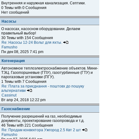
Внутренняя и наружная канализация. Септики.
0 Темы with 0 Сообщения
Нет сообщений
Насосы
О насосах, насосном оборудовании. Делаем
правильный выбор!
30 Темы with 154 Сообщения
Re: Насосы 12-24 Вольт для яхты.
Famusho
Пн дек 08, 2025 7:41 pm
Когенерация
Автономное теплоэлектроснабжение объектов. Мини-
ТЭЦ. Газопоршневые (ГПУ), газотурбинные (ГТУ) и
парогазовые установки (ПГУ).
1 Темы with 7 Сообщения
Re: Плата за приєднання - поштовх до пошуку
альтернативи
Cassinut
Вт апр 24, 2018 12:22 pm
Газоснабжение
Получение разрешений на газ, необходимые
документы, проектирование газопровода и т.д.
46 Темы with 221 Сообщения
Re: Продам конвектора Ужгород 2.5 Квт 2 шт
Famusho