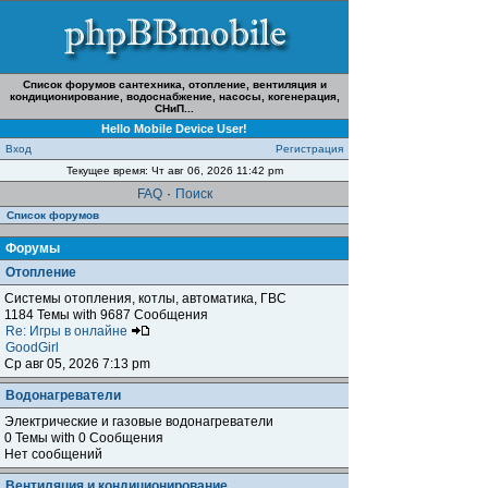
Список форумов сантехника, отопление, вентиляция и
кондиционирование, водоснабжение, насосы, когенерация,
СНиП...
Hello Mobile Device User!
Вход
Регистрация
Текущее время: Чт авг 06, 2026 11:42 pm
FAQ
·
Поиск
Список форумов
Форумы
Отопление
Системы отопления, котлы, автоматика, ГВС
1184 Темы with 9687 Сообщения
Re: Игры в онлайне
GoodGirl
Ср авг 05, 2026 7:13 pm
Водонагреватели
Электрические и газовые водонагреватели
0 Темы with 0 Сообщения
Нет сообщений
Вентиляция и кондиционирование