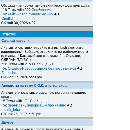
Обсуждение нормативно-технической документации.
118 Темы with 322 Сообщения
Re: Рейтинг топ лучших казино
Onellid
Сб май 30, 2026 4:07 pm
Отдохни
Сделай паузу :)
Листайте картинки, играйте в игры flash смотрите
видеоролики. Вобщем, отдохните на рабочем месте
или дома!!! Как там было в рекламе? ... Отдохни,
СДЕЛАЙ ПАУЗУ :)
726 Темы with 2153 Сообщения
Re: Отдых в Новороссийске без посредников
Famusho
Пн июл 27, 2026 5:23 pm
Анекдоты на тему С.О.К. и не только...
Анекдоты и реальные смешные истории из вашего
опыта.
15 Темы with 171 Сообщения
Re: перевірену інформацію про казино
metrik_leha
Ср ноя 26, 2025 6:50 pm
Другое
А здесь Вы можете просто пообщаться на любые