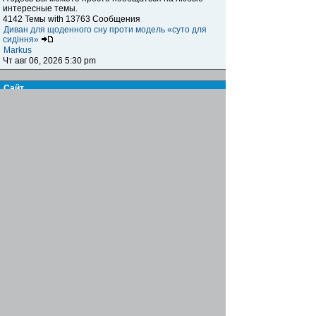
интересные темы.
4142 Темы with 13763 Сообщения
Диван для щоденного сну проти модель «суто для
сидіння»
Markus
Чт авг 06, 2026 5:30 pm
Сайт
Книга жалоб и предложений
Здесь вы можете высказать своё мнение,
предложение, пожелание и обсудить сайт, а также
указать на какие-либо возникающие проблемы,
ошибки и т.п. при посещении нашего ресурса.
15 Темы with 123 Сообщения
Re: Биржа труда
Famusho
Пн июл 07, 2025 6:03 pm
Журнал
Письмо в редакцию
Здесь вы можете пообщаться с главным редактором,
высказать своё мнение, предложение, пожелания по
поводу информационного наполнения журнала,
обсудить интересующие вас вопросы
7 Темы with 21 Сообщения
Re: инструменты для сантехников
Famusho