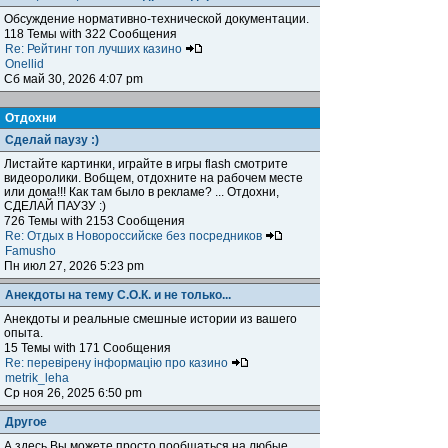
Обсуждение нормативно-технической документации.
118 Темы with 322 Сообщения
Re: Рейтинг топ лучших казино
Onellid
Сб май 30, 2026 4:07 pm
Отдохни
Сделай паузу :)
Листайте картинки, играйте в игры flash смотрите
видеоролики. Вобщем, отдохните на рабочем месте
или дома!!! Как там было в рекламе? ... Отдохни,
СДЕЛАЙ ПАУЗУ :)
726 Темы with 2153 Сообщения
Re: Отдых в Новороссийске без посредников
Famusho
Пн июл 27, 2026 5:23 pm
Анекдоты на тему С.О.К. и не только...
Анекдоты и реальные смешные истории из вашего
опыта.
15 Темы with 171 Сообщения
Re: перевірену інформацію про казино
metrik_leha
Ср ноя 26, 2025 6:50 pm
Другое
А здесь Вы можете просто пообщаться на любые