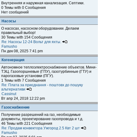
Внутренняя и наружная канализация. Септики.
0 Темы with 0 Сообщения
Нет сообщений
Насосы
О насосах, насосном оборудовании. Делаем
правильный выбор!
30 Темы with 154 Сообщения
Re: Насосы 12-24 Вольт для яхты.
Famusho
Пн дек 08, 2025 7:41 pm
Когенерация
Автономное теплоэлектроснабжение объектов. Мини-
ТЭЦ. Газопоршневые (ГПУ), газотурбинные (ГТУ) и
парогазовые установки (ПГУ).
1 Темы with 7 Сообщения
Re: Плата за приєднання - поштовх до пошуку
альтернативи
Cassinut
Вт апр 24, 2018 12:22 pm
Газоснабжение
Получение разрешений на газ, необходимые
документы, проектирование газопровода и т.д.
46 Темы with 221 Сообщения
Re: Продам конвектора Ужгород 2.5 Квт 2 шт
Famusho