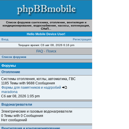
Список форумов сантехника, отопление, вентиляция и
кондиционирование, водоснабжение, насосы, когенерация,
СНиП...
Hello Mobile Device User!
Вход
Регистрация
Текущее время: Сб авг 08, 2026 6:16 pm
FAQ
·
Поиск
Список форумов
Форумы
Отопление
Системы отопления, котлы, автоматика, ГВС
1185 Темы with 9688 Сообщения
Формы для памятников и надгробий
maradona
Сб авг 08, 2026 1:05 pm
Водонагреватели
Электрические и газовые водонагреватели
0 Темы with 0 Сообщения
Нет сообщений
Вентиляция и кондиционирование