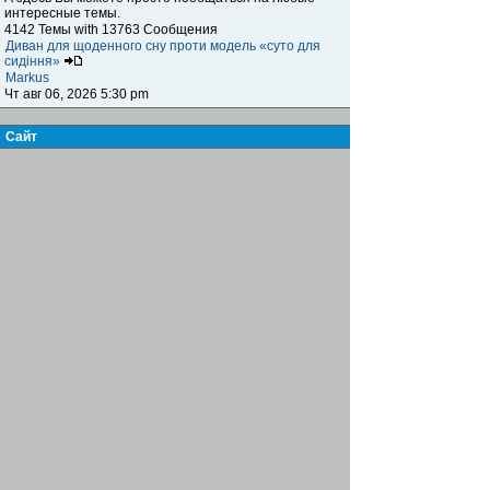
интересные темы.
4142 Темы with 13763 Сообщения
Диван для щоденного сну проти модель «суто для
сидіння»
Markus
Чт авг 06, 2026 5:30 pm
Сайт
Книга жалоб и предложений
Здесь вы можете высказать своё мнение,
предложение, пожелание и обсудить сайт, а также
указать на какие-либо возникающие проблемы,
ошибки и т.п. при посещении нашего ресурса.
15 Темы with 123 Сообщения
Re: Биржа труда
Famusho
Пн июл 07, 2025 6:03 pm
Журнал
Письмо в редакцию
Здесь вы можете пообщаться с главным редактором,
высказать своё мнение, предложение, пожелания по
поводу информационного наполнения журнала,
обсудить интересующие вас вопросы
7 Темы with 21 Сообщения
Re: инструменты для сантехников
Famusho