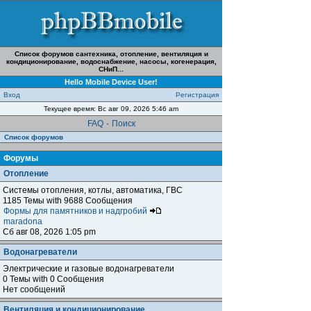
Список форумов сантехника, отопление, вентиляция и
кондиционирование, водоснабжение, насосы, когенерация,
СНиП...
Hello Mobile Device User!
Вход
Регистрация
Текущее время: Вс авг 09, 2026 5:46 am
FAQ
·
Поиск
Список форумов
Форумы
Отопление
Системы отопления, котлы, автоматика, ГВС
1185 Темы with 9688 Сообщения
Формы для памятников и надгробий
maradona
Сб авг 08, 2026 1:05 pm
Водонагреватели
Электрические и газовые водонагреватели
0 Темы with 0 Сообщения
Нет сообщений
Вентиляция и кондиционирование