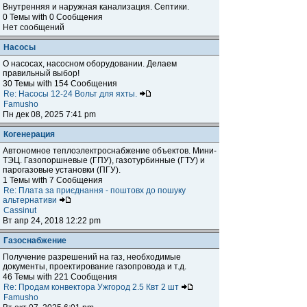
Внутренняя и наружная канализация. Септики.
0 Темы with 0 Сообщения
Нет сообщений
Насосы
О насосах, насосном оборудовании. Делаем
правильный выбор!
30 Темы with 154 Сообщения
Re: Насосы 12-24 Вольт для яхты.
Famusho
Пн дек 08, 2025 7:41 pm
Когенерация
Автономное теплоэлектроснабжение объектов. Мини-
ТЭЦ. Газопоршневые (ГПУ), газотурбинные (ГТУ) и
парогазовые установки (ПГУ).
1 Темы with 7 Сообщения
Re: Плата за приєднання - поштовх до пошуку
альтернативи
Cassinut
Вт апр 24, 2018 12:22 pm
Газоснабжение
Получение разрешений на газ, необходимые
документы, проектирование газопровода и т.д.
46 Темы with 221 Сообщения
Re: Продам конвектора Ужгород 2.5 Квт 2 шт
Famusho