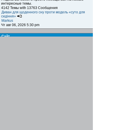
интересные темы.
4142 Темы with 13763 Сообщения
Диван для щоденного сну проти модель «суто для
сидіння»
Markus
Чт авг 06, 2026 5:30 pm
Сайт
Книга жалоб и предложений
Здесь вы можете высказать своё мнение,
предложение, пожелание и обсудить сайт, а также
указать на какие-либо возникающие проблемы,
ошибки и т.п. при посещении нашего ресурса.
15 Темы with 123 Сообщения
Re: Биржа труда
Famusho
Пн июл 07, 2025 6:03 pm
Журнал
Письмо в редакцию
Здесь вы можете пообщаться с главным редактором,
высказать своё мнение, предложение, пожелания по
поводу информационного наполнения журнала,
обсудить интересующие вас вопросы
7 Темы with 21 Сообщения
Re: инструменты для сантехников
Famusho