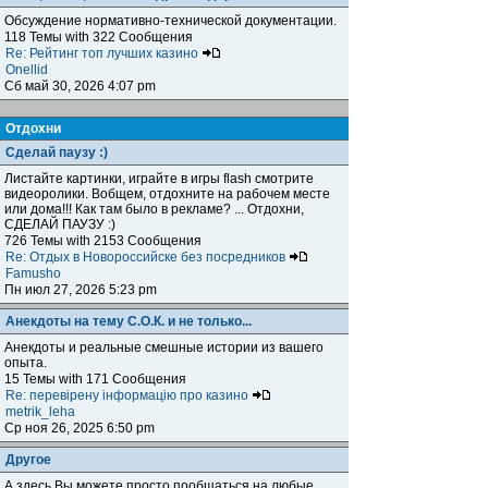
Обсуждение нормативно-технической документации.
118 Темы with 322 Сообщения
Re: Рейтинг топ лучших казино
Onellid
Сб май 30, 2026 4:07 pm
Отдохни
Сделай паузу :)
Листайте картинки, играйте в игры flash смотрите
видеоролики. Вобщем, отдохните на рабочем месте
или дома!!! Как там было в рекламе? ... Отдохни,
СДЕЛАЙ ПАУЗУ :)
726 Темы with 2153 Сообщения
Re: Отдых в Новороссийске без посредников
Famusho
Пн июл 27, 2026 5:23 pm
Анекдоты на тему С.О.К. и не только...
Анекдоты и реальные смешные истории из вашего
опыта.
15 Темы with 171 Сообщения
Re: перевірену інформацію про казино
metrik_leha
Ср ноя 26, 2025 6:50 pm
Другое
А здесь Вы можете просто пообщаться на любые