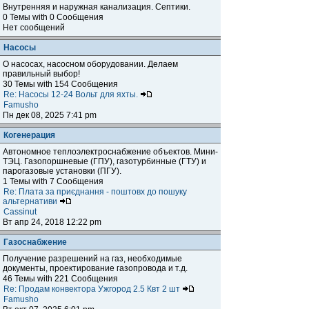
Внутренняя и наружная канализация. Септики.
0 Темы with 0 Сообщения
Нет сообщений
Насосы
О насосах, насосном оборудовании. Делаем
правильный выбор!
30 Темы with 154 Сообщения
Re: Насосы 12-24 Вольт для яхты.
Famusho
Пн дек 08, 2025 7:41 pm
Когенерация
Автономное теплоэлектроснабжение объектов. Мини-
ТЭЦ. Газопоршневые (ГПУ), газотурбинные (ГТУ) и
парогазовые установки (ПГУ).
1 Темы with 7 Сообщения
Re: Плата за приєднання - поштовх до пошуку
альтернативи
Cassinut
Вт апр 24, 2018 12:22 pm
Газоснабжение
Получение разрешений на газ, необходимые
документы, проектирование газопровода и т.д.
46 Темы with 221 Сообщения
Re: Продам конвектора Ужгород 2.5 Квт 2 шт
Famusho