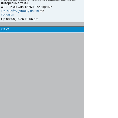
интересные темы.
4139 Темы with 13760 Сообщения
Re: знайти дівчину на ніч
GoodGirl
Ср авг 05, 2026 10:06 pm
Сайт
Книга жалоб и предложений
Здесь вы можете высказать своё мнение,
предложение, пожелание и обсудить сайт, а также
указать на какие-либо возникающие проблемы,
ошибки и т.п. при посещении нашего ресурса.
15 Темы with 123 Сообщения
Re: Биржа труда
Famusho
Пн июл 07, 2025 6:03 pm
Журнал
Письмо в редакцию
Здесь вы можете пообщаться с главным редактором,
высказать своё мнение, предложение, пожелания по
поводу информационного наполнения журнала,
обсудить интересующие вас вопросы
7 Темы with 21 Сообщения
Re: инструменты для сантехников
Famusho
Вс мар 02, 2025 3:37 pm