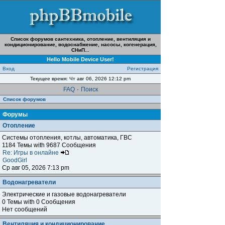
Список форумов сантехника, отопление, вентиляция и
кондиционирование, водоснабжение, насосы, когенерация,
СНиП...
Hello Mobile Device User!
Вход
Регистрация
Текущее время: Чт авг 06, 2026 12:12 pm
FAQ
·
Поиск
Список форумов
Форумы
Отопление
Системы отопления, котлы, автоматика, ГВС
1184 Темы with 9687 Сообщения
Re: Игры в онлайне
GoodGirl
Ср авг 05, 2026 7:13 pm
Водонагреватели
Электрические и газовые водонагреватели
0 Темы with 0 Сообщения
Нет сообщений
Вентиляция и кондиционирование