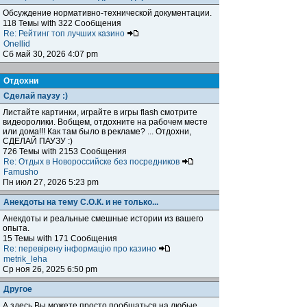
Обсуждение нормативно-технической документации.
118 Темы with 322 Сообщения
Re: Рейтинг топ лучших казино
Onellid
Сб май 30, 2026 4:07 pm
Отдохни
Сделай паузу :)
Листайте картинки, играйте в игры flash смотрите
видеоролики. Вобщем, отдохните на рабочем месте
или дома!!! Как там было в рекламе? ... Отдохни,
СДЕЛАЙ ПАУЗУ :)
726 Темы with 2153 Сообщения
Re: Отдых в Новороссийске без посредников
Famusho
Пн июл 27, 2026 5:23 pm
Анекдоты на тему С.О.К. и не только...
Анекдоты и реальные смешные истории из вашего
опыта.
15 Темы with 171 Сообщения
Re: перевірену інформацію про казино
metrik_leha
Ср ноя 26, 2025 6:50 pm
Другое
А здесь Вы можете просто пообщаться на любые