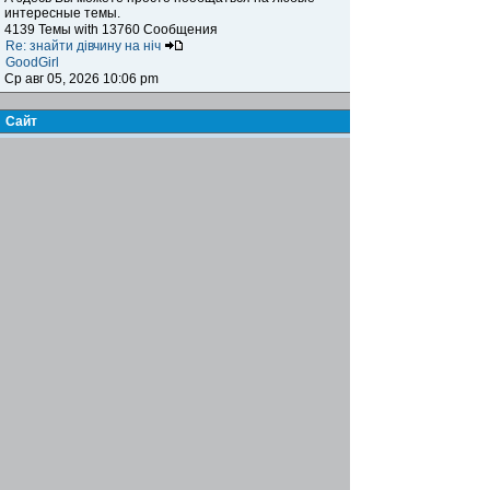
интересные темы.
4139 Темы with 13760 Сообщения
Re: знайти дівчину на ніч
GoodGirl
Ср авг 05, 2026 10:06 pm
Сайт
Книга жалоб и предложений
Здесь вы можете высказать своё мнение,
предложение, пожелание и обсудить сайт, а также
указать на какие-либо возникающие проблемы,
ошибки и т.п. при посещении нашего ресурса.
15 Темы with 123 Сообщения
Re: Биржа труда
Famusho
Пн июл 07, 2025 6:03 pm
Журнал
Письмо в редакцию
Здесь вы можете пообщаться с главным редактором,
высказать своё мнение, предложение, пожелания по
поводу информационного наполнения журнала,
обсудить интересующие вас вопросы
7 Темы with 21 Сообщения
Re: инструменты для сантехников
Famusho
Вс мар 02, 2025 3:37 pm