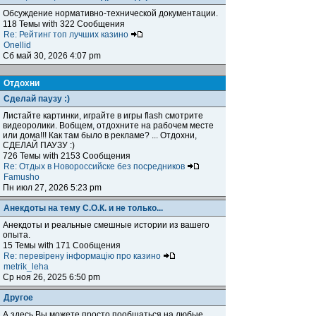
Обсуждение нормативно-технической документации.
118 Темы with 322 Сообщения
Re: Рейтинг топ лучших казино
Onellid
Сб май 30, 2026 4:07 pm
Отдохни
Сделай паузу :)
Листайте картинки, играйте в игры flash смотрите
видеоролики. Вобщем, отдохните на рабочем месте
или дома!!! Как там было в рекламе? ... Отдохни,
СДЕЛАЙ ПАУЗУ :)
726 Темы with 2153 Сообщения
Re: Отдых в Новороссийске без посредников
Famusho
Пн июл 27, 2026 5:23 pm
Анекдоты на тему С.О.К. и не только...
Анекдоты и реальные смешные истории из вашего
опыта.
15 Темы with 171 Сообщения
Re: перевірену інформацію про казино
metrik_leha
Ср ноя 26, 2025 6:50 pm
Другое
А здесь Вы можете просто пообщаться на любые