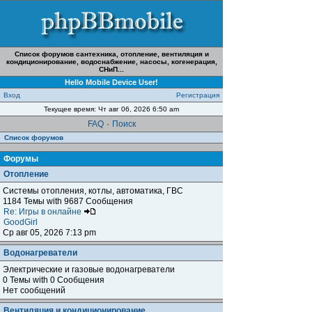
Список форумов сантехника, отопление, вентиляция и
кондиционирование, водоснабжение, насосы, когенерация,
СНиП...
Hello Mobile Device User!
Вход
Регистрация
Текущее время: Чт авг 06, 2026 6:50 am
FAQ
·
Поиск
Список форумов
Форумы
Отопление
Системы отопления, котлы, автоматика, ГВС
1184 Темы with 9687 Сообщения
Re: Игры в онлайне
GoodGirl
Ср авг 05, 2026 7:13 pm
Водонагреватели
Электрические и газовые водонагреватели
0 Темы with 0 Сообщения
Нет сообщений
Вентиляция и кондиционирование