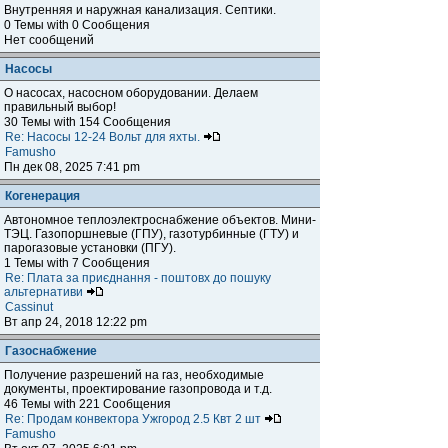
Внутренняя и наружная канализация. Септики.
0 Темы with 0 Сообщения
Нет сообщений
Насосы
О насосах, насосном оборудовании. Делаем
правильный выбор!
30 Темы with 154 Сообщения
Re: Насосы 12-24 Вольт для яхты.
Famusho
Пн дек 08, 2025 7:41 pm
Когенерация
Автономное теплоэлектроснабжение объектов. Мини-
ТЭЦ. Газопоршневые (ГПУ), газотурбинные (ГТУ) и
парогазовые установки (ПГУ).
1 Темы with 7 Сообщения
Re: Плата за приєднання - поштовх до пошуку
альтернативи
Cassinut
Вт апр 24, 2018 12:22 pm
Газоснабжение
Получение разрешений на газ, необходимые
документы, проектирование газопровода и т.д.
46 Темы with 221 Сообщения
Re: Продам конвектора Ужгород 2.5 Квт 2 шт
Famusho