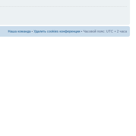
Наша команда
•
Удалить cookies конференции
• Часовой пояс: UTC + 2 часа