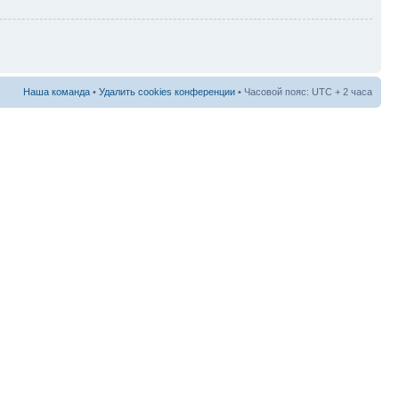
Наша команда
•
Удалить cookies конференции
• Часовой пояс: UTC + 2 часа