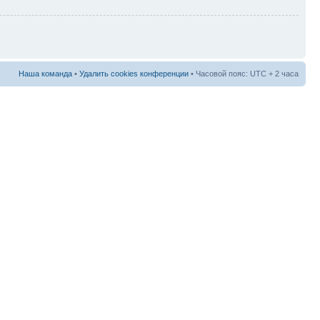
Наша команда
•
Удалить cookies конференции
• Часовой пояс: UTC + 2 часа