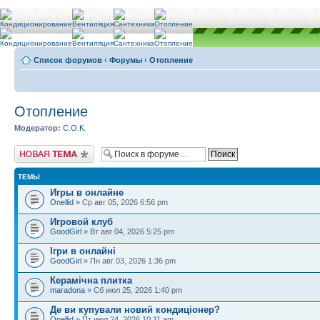
Список форумов
‹
Форумы
‹
Отопление
Отопление
Модератор:
С.О.К.
Новая тема
ТЕМЫ
Игры в онлайне
Onellid
» Ср авг 05, 2026 6:56 pm
Игровой клуб
GoodGirl
» Вт авг 04, 2026 5:25 pm
Ігри в онлайні
GoodGirl
» Пн авг 03, 2026 1:36 pm
Керамічна плитка
maradona
» Сб июл 25, 2026 1:40 pm
Де ви купували новий кондиціонер?
Onellid
» Пт июл 24, 2026 10:11 am