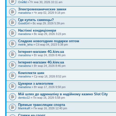
Onellid
» Пт янв 30, 2026 10:11 am
Электромеханические замки
maradona
» Чт апр 02, 2026 9:18 pm
Где купить саженцы?
GoodGirl
» Вс мар 29, 2026 5:39 pm
Настінні кондиціонери
maradona
» Вс мар 29, 2026 3:23 pm
Сладкие новогодние подарки оптом
metrik_leha
» Сб мар 04, 2023 5:38 pm
Інтернет-магазин 4G.kiev.ua
maradona
» Вт мар 24, 2026 8:46 pm
Інтернет-магазин 4G.kiev.ua
maradona
» Вт мар 24, 2026 8:46 pm
Комплекти шин
maradona
» Ср мар 18, 2026 8:52 pm
Цукерки з алкоголем
maradona
» Вт мар 17, 2026 9:58 pm
Мій шлях до адреналіну в надійному казино Slot City
demko12
» Пн мар 16, 2026 5:58 pm
Прямые трансляции спорта
MarinkaR
» Пн мар 16, 2026 12:40 pm
Ставки на спорт