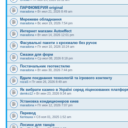
ПАРФЮМЕРИЯ original
maradona
» Вт июл 21, 2026 8:49 am
Мережеве обладнання
maradona
» Вс июл 19, 2026 7:54 pm
Интернет магазин Autoeffect
maradona
» Вт июл 14, 2026 12:01 pm
Фасувальні пакети з крохмалю без ручок
maradona
» Пт июл 10, 2026 10:24 am
Смазки для форм
maradona
» Ср июл 08, 2026 8:18 pm
Постачальник геотекстилю
maradona
» Вт июн 30, 2026 7:44 pm
Вдале поєднання технологій та ігрового контенту
rozaS
» Пт июн 26, 2026 8:49 am
Як вибрати казино в Україні серед ліцензованих платфор
demko12
» Вт июн 23, 2026 9:34 am
Установка кондиционеров киев
maradona
» Пт июн 12, 2026 7:07 pm
Перевод
Катюшка
» Сб ноя 01, 2025 1:52 am
Лосини для танців