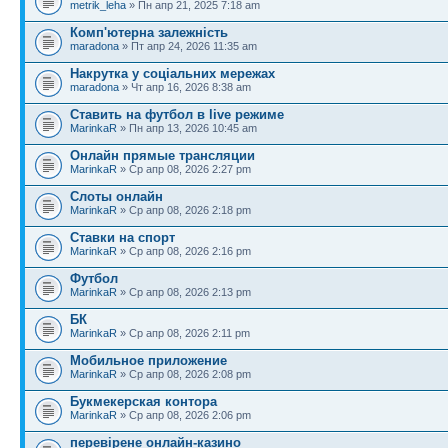
metrik_leha
» Пн апр 21, 2025 7:18 am
Комп'ютерна залежність
maradona
» Пт апр 24, 2026 11:35 am
Накрутка у соціальних мережах
maradona
» Чт апр 16, 2026 8:38 am
Ставить на футбол в live режиме
MarinkaR
» Пн апр 13, 2026 10:45 am
Онлайн прямые трансляции
MarinkaR
» Ср апр 08, 2026 2:27 pm
Слоты онлайн
MarinkaR
» Ср апр 08, 2026 2:18 pm
Ставки на спорт
MarinkaR
» Ср апр 08, 2026 2:16 pm
Футбол
MarinkaR
» Ср апр 08, 2026 2:13 pm
БК
MarinkaR
» Ср апр 08, 2026 2:11 pm
Мобильное приложение
MarinkaR
» Ср апр 08, 2026 2:08 pm
Букмекерская контора
MarinkaR
» Ср апр 08, 2026 2:06 pm
перевірене онлайн-казино