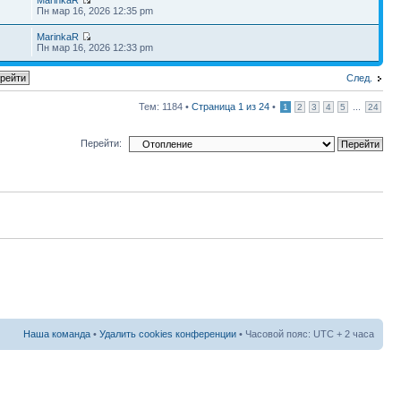
Пн мар 16, 2026 12:35 pm
MarinkaR
Пн мар 16, 2026 12:33 pm
След.
Тем: 1184 •
Страница
1
из
24
•
...
1
2
3
4
5
24
Перейти:
Наша команда
•
Удалить cookies конференции
• Часовой пояс: UTC + 2 часа