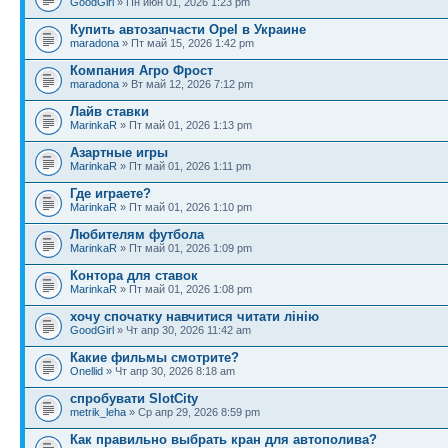
GoodGirl
» Пн июн 01, 2026 1:23 pm
Купить автозапчасти Opel в Украине
maradona
» Пт май 15, 2026 1:42 pm
Компания Агро Фрост
maradona
» Вт май 12, 2026 7:12 pm
Лайв ставки
MarinkaR
» Пт май 01, 2026 1:13 pm
Азартные игры
MarinkaR
» Пт май 01, 2026 1:11 pm
Где играете?
MarinkaR
» Пт май 01, 2026 1:10 pm
Любителям футбола
MarinkaR
» Пт май 01, 2026 1:09 pm
Контора для ставок
MarinkaR
» Пт май 01, 2026 1:08 pm
хочу спочатку навчитися читати лінію
GoodGirl
» Чт апр 30, 2026 11:42 am
Какие фильмы смотрите?
Onellid
» Чт апр 30, 2026 8:18 am
спробувати SlotCity
metrik_leha
» Ср апр 29, 2026 8:59 pm
Как правильно выбрать кран для автополива?