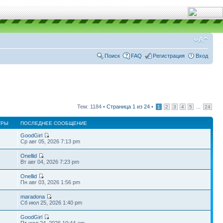
Поиск
FAQ
Регистрация
Вход
Тем: 1184 •
Страница
1
из
24
•
...
1
2
3
4
5
24
ТРЫ
ПОСЛЕДНЕЕ СООБЩЕНИЕ
GoodGirl
Ср авг 05, 2026 7:13 pm
Onellid
Вт авг 04, 2026 7:23 pm
Onellid
Пн авг 03, 2026 1:56 pm
maradona
Сб июл 25, 2026 1:40 pm
GoodGirl
Пт июл 24, 2026 10:44 am