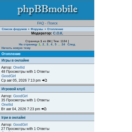
FAQ
·
Поиск
Список форумов
Форумы
Отопление
»
»
Модератор:
С.О.К.
Страница
1
из
24
[ Тем: 1184 ]
На страницу
1
,
2
,
3
,
4
,
5
...
24
След.
Начать новую тему
Отопление
Игры в онлайне
Автор:
Onellid
48 Просмотры with 1 Ответы
GoodGirl
Ср авг 05, 2026 7:13 pm
Игровой клуб
Автор:
GoodGirl
35 Просмотры with 1 Ответы
Onellid
Вт авг 04, 2026 7:23 pm
Ігри в онлайні
Автор:
GoodGirl
27 Просмотры with 1 Ответы