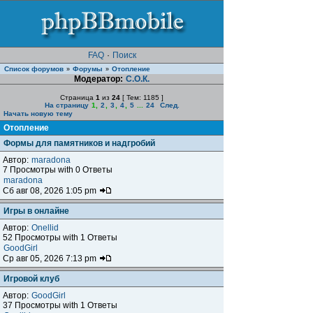
FAQ
·
Поиск
Список форумов
Форумы
Отопление
»
»
Модератор:
С.О.К.
Страница
1
из
24
[ Тем: 1185 ]
На страницу
1
,
2
,
3
,
4
,
5
...
24
След.
Начать новую тему
Отопление
Формы для памятников и надгробий
Автор:
maradona
7 Просмотры with 0 Ответы
maradona
Сб авг 08, 2026 1:05 pm
Игры в онлайне
Автор:
Onellid
52 Просмотры with 1 Ответы
GoodGirl
Ср авг 05, 2026 7:13 pm
Игровой клуб
Автор:
GoodGirl
37 Просмотры with 1 Ответы