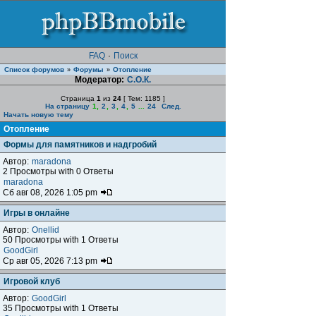
FAQ
·
Поиск
Список форумов
Форумы
Отопление
»
»
Модератор:
С.О.К.
Страница
1
из
24
[ Тем: 1185 ]
На страницу
1
,
2
,
3
,
4
,
5
...
24
След.
Начать новую тему
Отопление
Формы для памятников и надгробий
Автор:
maradona
2 Просмотры with 0 Ответы
maradona
Сб авг 08, 2026 1:05 pm
Игры в онлайне
Автор:
Onellid
50 Просмотры with 1 Ответы
GoodGirl
Ср авг 05, 2026 7:13 pm
Игровой клуб
Автор:
GoodGirl
35 Просмотры with 1 Ответы