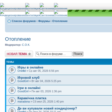
Список форумов
‹
Форумы
‹
Отопление
Отопление
Модератор:
С.О.К.
Новая тема
ТЕМЫ
Игры в онлайне
Onellid
» Ср авг 05, 2026 6:56 pm
Игровой клуб
GoodGirl
» Вт авг 04, 2026 5:25 pm
Ігри в онлайні
GoodGirl
» Пн авг 03, 2026 1:36 pm
Керамічна плитка
maradona
» Сб июл 25, 2026 1:40 pm
Де ви купували новий кондиціонер?
Onellid
» Пт июл 24, 2026 10:11 am