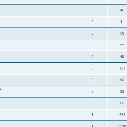
0
46
0
41
0
58
0
55
0
49
0
121
0
90
м
0
82
0
113
1
663
1
1139