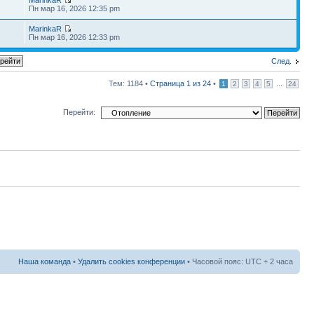
Пн мар 16, 2026 12:35 pm
MarinkaR
Пн мар 16, 2026 12:33 pm
След.
Тем: 1184 •
Страница
1
из
24
•
...
1
2
3
4
5
24
Перейти:
Наша команда
•
Удалить cookies конференции
• Часовой пояс: UTC + 2 часа