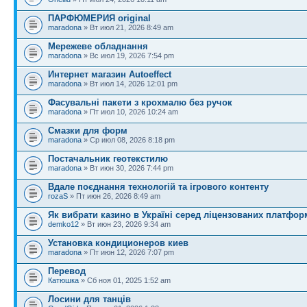
ПАРФЮМЕРИЯ original
maradona
» Вт июл 21, 2026 8:49 am
Мережеве обладнання
maradona
» Вс июл 19, 2026 7:54 pm
Интернет магазин Autoeffect
maradona
» Вт июл 14, 2026 12:01 pm
Фасувальні пакети з крохмалю без ручок
maradona
» Пт июл 10, 2026 10:24 am
Смазки для форм
maradona
» Ср июл 08, 2026 8:18 pm
Постачальник геотекстилю
maradona
» Вт июн 30, 2026 7:44 pm
Вдале поєднання технологій та ігрового контенту
rozaS
» Пт июн 26, 2026 8:49 am
Як вибрати казино в Україні серед ліцензованих платфор
demko12
» Вт июн 23, 2026 9:34 am
Установка кондиционеров киев
maradona
» Пт июн 12, 2026 7:07 pm
Перевод
Катюшка
» Сб ноя 01, 2025 1:52 am
Лосини для танців