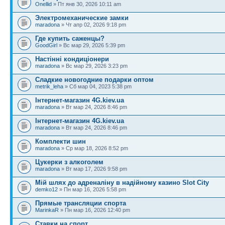
Onellid
» Пт янв 30, 2026 10:11 am
Электромеханические замки
maradona
» Чт апр 02, 2026 9:18 pm
Где купить саженцы?
GoodGirl
» Вс мар 29, 2026 5:39 pm
Настінні кондиціонери
maradona
» Вс мар 29, 2026 3:23 pm
Сладкие новогодние подарки оптом
metrik_leha
» Сб мар 04, 2023 5:38 pm
Інтернет-магазин 4G.kiev.ua
maradona
» Вт мар 24, 2026 8:46 pm
Інтернет-магазин 4G.kiev.ua
maradona
» Вт мар 24, 2026 8:46 pm
Комплекти шин
maradona
» Ср мар 18, 2026 8:52 pm
Цукерки з алкоголем
maradona
» Вт мар 17, 2026 9:58 pm
Мій шлях до адреналіну в надійному казино Slot City
demko12
» Пн мар 16, 2026 5:58 pm
Прямые трансляции спорта
MarinkaR
» Пн мар 16, 2026 12:40 pm
Ставки на спорт