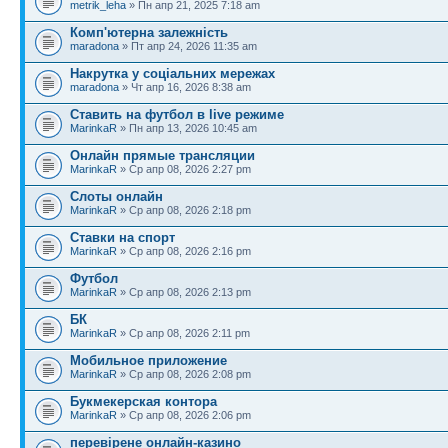
metrik_leha
» Пн апр 21, 2025 7:18 am
Комп'ютерна залежність
maradona
» Пт апр 24, 2026 11:35 am
Накрутка у соціальних мережах
maradona
» Чт апр 16, 2026 8:38 am
Ставить на футбол в live режиме
MarinkaR
» Пн апр 13, 2026 10:45 am
Онлайн прямые трансляции
MarinkaR
» Ср апр 08, 2026 2:27 pm
Слоты онлайн
MarinkaR
» Ср апр 08, 2026 2:18 pm
Ставки на спорт
MarinkaR
» Ср апр 08, 2026 2:16 pm
Футбол
MarinkaR
» Ср апр 08, 2026 2:13 pm
БК
MarinkaR
» Ср апр 08, 2026 2:11 pm
Мобильное приложение
MarinkaR
» Ср апр 08, 2026 2:08 pm
Букмекерская контора
MarinkaR
» Ср апр 08, 2026 2:06 pm
перевірене онлайн-казино