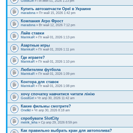
GoodGirl
» Пн июн 01, 2026 1:23 pm
Купить автозапчасти Opel в Украине
maradona
» Пт май 15, 2026 1:42 pm
Компания Агро Фрост
maradona
» Вт май 12, 2026 7:12 pm
Лайв ставки
MarinkaR
» Пт май 01, 2026 1:13 pm
Азартные игры
MarinkaR
» Пт май 01, 2026 1:11 pm
Где играете?
MarinkaR
» Пт май 01, 2026 1:10 pm
Любителям футбола
MarinkaR
» Пт май 01, 2026 1:09 pm
Контора для ставок
MarinkaR
» Пт май 01, 2026 1:08 pm
хочу спочатку навчитися читати лінію
GoodGirl
» Чт апр 30, 2026 11:42 am
Какие фильмы смотрите?
Onellid
» Чт апр 30, 2026 8:18 am
спробувати SlotCity
metrik_leha
» Ср апр 29, 2026 8:59 pm
Как правильно выбрать кран для автополива?