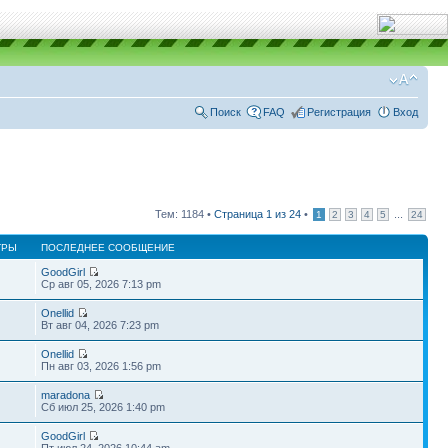
Поиск
FAQ
Регистрация
Вход
Тем: 1184 •
Страница
1
из
24
•
...
1
2
3
4
5
24
ТРЫ
ПОСЛЕДНЕЕ СООБЩЕНИЕ
GoodGirl
Ср авг 05, 2026 7:13 pm
Onellid
Вт авг 04, 2026 7:23 pm
Onellid
Пн авг 03, 2026 1:56 pm
maradona
Сб июл 25, 2026 1:40 pm
GoodGirl
Пт июл 24, 2026 10:44 am