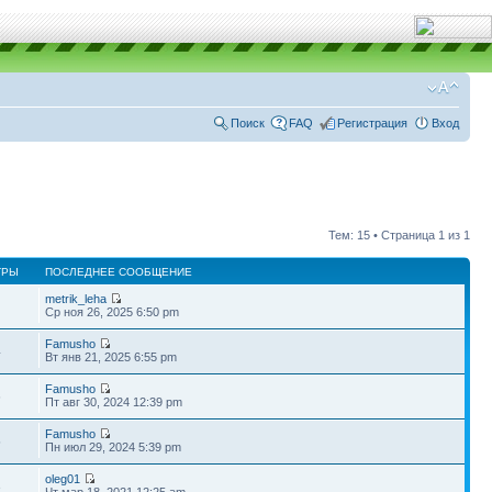
Поиск
FAQ
Регистрация
Вход
Тем: 15 • Страница
1
из
1
ТРЫ
ПОСЛЕДНЕЕ СООБЩЕНИЕ
metrik_leha
Ср ноя 26, 2025 6:50 pm
Famusho
4
Вт янв 21, 2025 6:55 pm
Famusho
6
Пт авг 30, 2024 12:39 pm
Famusho
5
Пн июл 29, 2024 5:39 pm
oleg01
3
Чт мар 18, 2021 12:25 am