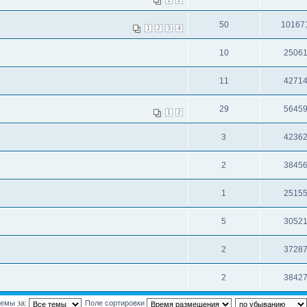
50
10167
1
2
3
4
10
2506
11
4271
29
5645
1
2
3
4236
2
3845
1
2515
5
3052
2
3728
2
3842
темы за:
Поле сортировки