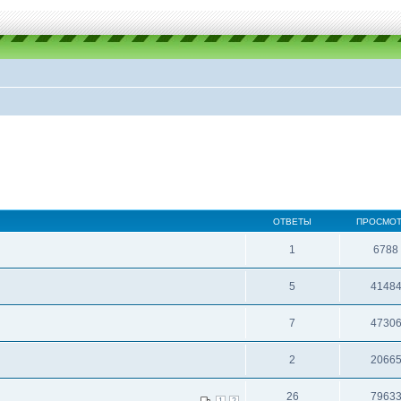
ОТВЕТЫ
ПРОСМО
1
6788
5
4148
7
4730
2
2066
26
7963
1
2