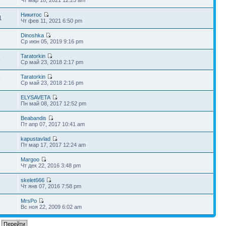
Никитос
1
Чт фев 11, 2021 6:50 pm
Dinoshka
1
Ср июн 05, 2019 9:16 pm
Taratorkin
4
Ср май 23, 2018 2:17 pm
Taratorkin
9
Ср май 23, 2018 2:16 pm
ELYSAVETA
2
Пн май 08, 2017 12:52 pm
Beabandis
6
Пт апр 07, 2017 10:41 am
kapustavlad
5
Пт мар 17, 2017 12:24 am
Margoo
1
Чт дек 22, 2016 3:48 pm
skelet666
7
Чт янв 07, 2016 7:58 pm
MrsPo
7
Вс ноя 22, 2009 6:02 am