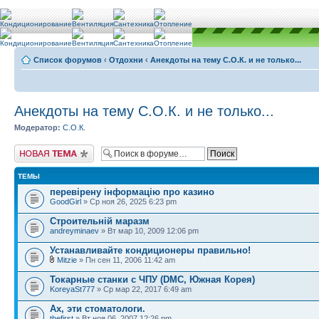
Список форумов
‹
Отдохни
‹
Анекдоты на тему С.О.К. и не только...
Анекдоты на тему С.О.К. и не только...
Модератор:
С.О.К.
Новая тема
ТЕМЫ
перевірену інформацію про казино
GoodGirl
» Ср ноя 26, 2025 6:23 pm
Строительній маразм
andreyminaev
» Вт мар 10, 2009 12:06 pm
Устанавливайте кондиционеры правильно!
Mitzie
» Пн сен 11, 2006 11:42 am
Токарные станки с ЧПУ (DMC, Южная Корея)
KoreyaSt777
» Ср мар 22, 2017 6:49 am
Ах, эти стоматологи.
thefirst
» Вт ноя 06, 2007 12:26 pm