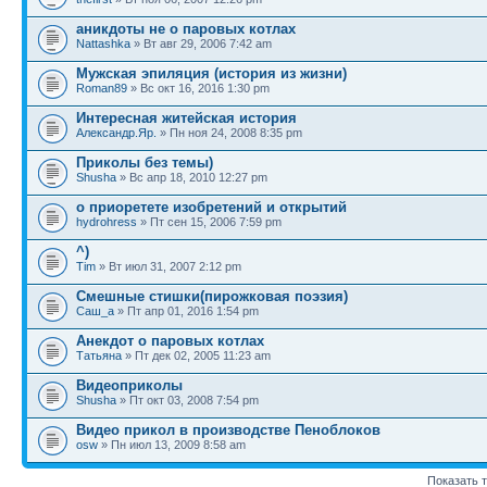
аникдоты не о паровых котлах
Nattashka
» Вт авг 29, 2006 7:42 am
Мужская эпиляция (история из жизни)
Roman89
» Вс окт 16, 2016 1:30 pm
Интересная житейская история
Александр.Яр.
» Пн ноя 24, 2008 8:35 pm
Приколы без темы)
Shusha
» Вс апр 18, 2010 12:27 pm
о приоретете изобретений и открытий
hydrohress
» Пт сен 15, 2006 7:59 pm
^)
Tim
» Вт июл 31, 2007 2:12 pm
Смешные стишки(пирожковая поэзия)
Саш_а
» Пт апр 01, 2016 1:54 pm
Анекдот о паровых котлах
Татьяна
» Пт дек 02, 2005 11:23 am
Видеоприколы
Shusha
» Пт окт 03, 2008 7:54 pm
Видео прикол в производстве Пеноблоков
osw
» Пн июл 13, 2009 8:58 am
Показать 