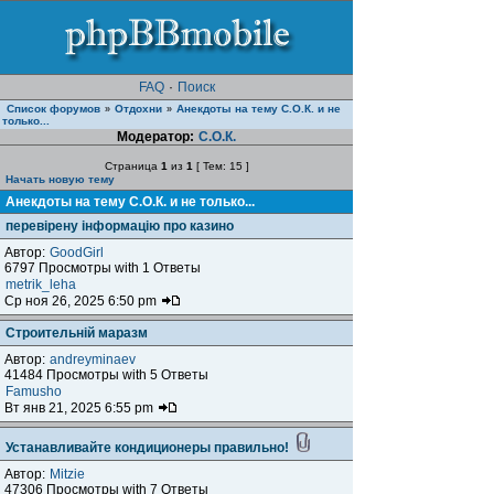
FAQ
·
Поиск
Список форумов
Отдохни
Анекдоты на тему С.О.К. и не
»
»
только...
Модератор:
С.О.К.
Страница
1
из
1
[ Тем: 15 ]
Начать новую тему
Анекдоты на тему С.О.К. и не только...
перевірену інформацію про казино
Автор:
GoodGirl
6797 Просмотры with 1 Ответы
metrik_leha
Ср ноя 26, 2025 6:50 pm
Строительній маразм
Автор:
andreyminaev
41484 Просмотры with 5 Ответы
Famusho
Вт янв 21, 2025 6:55 pm
Устанавливайте кондиционеры правильно!
Автор:
Mitzie
47306 Просмотры with 7 Ответы