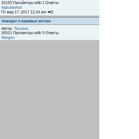
25155 Просмотры with 1 Ответы
kapustavlad
Пт мар 17, 2017 12:24 am
Анекдот о паровых котлах
Автор:
Татьяна
30521 Просмотры with 5 Ответы
Margoo
Чт дек 22, 2016 3:48 pm
Видеоприколы
Автор:
Shusha
37287 Просмотры with 2 Ответы
skelet666
Чт янв 07, 2016 7:58 pm
Видео прикол в производстве Пеноблоков
Автор:
osw
38427 Просмотры with 2 Ответы
MrsPo
Вс ноя 22, 2009 6:02 am
Начать новую тему
Страница
1
из
1
[ Тем: 15 ]
Показать темы за:
Поле сортировки