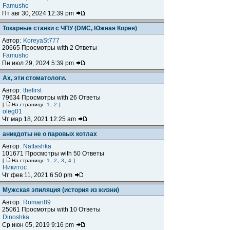
Famusho
Пт авг 30, 2024 12:39 pm
Токарные станки с ЧПУ (DMC, Южная Корея)
Автор:
KoreyaSt777
20665 Просмотры with 2 Ответы
Famusho
Пн июл 29, 2024 5:39 pm
Ах, эти стоматологи.
Автор:
thefirst
79634 Просмотры with 26 Ответы
[
На страницу:
1
,
2
]
oleg01
Чт мар 18, 2021 12:25 am
аникдоты не о паровых котлах
Автор:
Nattashka
101671 Просмотры with 50 Ответы
[
На страницу:
1
,
2
,
3
,
4
]
Никитос
Чт фев 11, 2021 6:50 pm
Мужская эпиляция (история из жизни)
Автор:
Roman89
25061 Просмотры with 10 Ответы
Dinoshka
Ср июн 05, 2019 9:16 pm