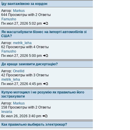
Їду вантажівкою за кордон
Автор:
Markus
644 Просмотры with 2 Ответы
Famusho
Пн июл 27, 2026 5:02 pm
Як масштабувати бізнес на імпорті автомобілів зі
США?
Автор:
metrik_leha
62 Просмотры with 4 Ответы
Famusho
Пн июл 27, 2026 5:00 pm
Де краще замовити дисертацію?
Автор:
Onellid
42 Просмотры with 3 Ответы
metrik_leha
Пн июл 27, 2026 4:45 pm
Купую мотоцикл і не розумію як правильно його
застрахувати
Автор:
Markus
158 Просмотры with 2 Ответы
levaria
Вс июл 26, 2026 3:40 pm
Как правильно выбирать электрокар?