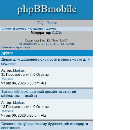
FAQ
·
Поиск
Список форумов
Отдохни
Другое
»
»
Модератор:
С.О.К.
Страница
1
из
83
[ Тем: 4142 ]
На страницу
1
,
2
,
3
,
4
,
5
...
83
След.
Начать новую тему
Другое
Диван для щоденного сну проти модель «суто для
сидіння»
Автор:
Markus
31 Просмотры with 0 Ответы
Markus
Чт авг 06, 2026 5:30 pm
Затишний неокласичний дизайн чи строгий
мінімалізм — який ст
Автор:
Markus
13 Просмотры with 0 Ответы
Markus
Чт авг 06, 2026 5:25 pm
Безпека праці при нічному будівництві: стандарти
освітлення