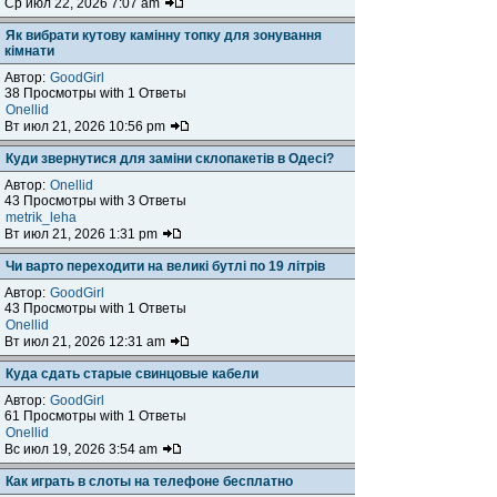
Ср июл 22, 2026 7:07 am
Як вибрати кутову камінну топку для зонування
кімнати
Автор:
GoodGirl
38 Просмотры with 1 Ответы
Onellid
Вт июл 21, 2026 10:56 pm
Куди звернутися для заміни склопакетів в Одесі?
Автор:
Onellid
43 Просмотры with 3 Ответы
metrik_leha
Вт июл 21, 2026 1:31 pm
Чи варто переходити на великі бутлі по 19 літрів
Автор:
GoodGirl
43 Просмотры with 1 Ответы
Onellid
Вт июл 21, 2026 12:31 am
Куда сдать старые свинцовые кабели
Автор:
GoodGirl
61 Просмотры with 1 Ответы
Onellid
Вс июл 19, 2026 3:54 am
Как играть в слоты на телефоне бесплатно