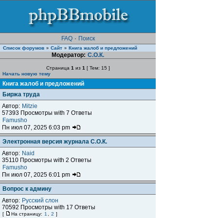
FAQ
·
Поиск
Список форумов
Сайт
Книга жалоб и предложений
»
»
Модератор:
С.О.К.
Страница
1
из
1
[ Тем: 15 ]
Начать новую тему
Книга жалоб и предложений
Биржа труда
Автор:
Mitzie
57393 Просмотры with 7 Ответы
Famusho
Пн июл 07, 2025 6:03 pm
Электронная версия журнала С.О.К.
Автор:
Naid
35110 Просмотры with 2 Ответы
Famusho
Пн июл 07, 2025 6:01 pm
Вопрос к админу
Автор:
Русский слон
70592 Просмотры with 17 Ответы
[
На страницу:
1
,
2
]