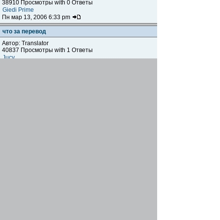
38910 Просмотры with 0 Ответы
Giedi Prime
Пн мар 13, 2006 6:33 pm
что за перевод
Автор: Translator
40837 Просмотры with 1 Ответы
Jucy
Вт фев 21, 2006 10:32 am
Форма при регистрации, мне больше 13 лет :))))
Автор:
vellsky
43460 Просмотры with 1 Ответы
Hawk
Ср дек 28, 2005 4:30 pm
Страница не сохраняет мой пароль
Автор:
Troll
44224 Просмотры with 2 Ответы
Troll
Вс дек 11, 2005 4:37 pm
Начать новую тему
Страница
1
из
1
[ Тем: 15 ]
Показать темы за:
Поле сортировки