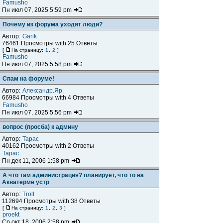
Famusho
Пн июл 07, 2025 5:59 pm
Почему из форума уходят люди?
Автор:
Garik
76461 Просмотры with 25 Ответы
[
На страницу:
1
,
2
]
Famusho
Пн июл 07, 2025 5:58 pm
Спам на форуме!
Автор:
Александр.Яр.
66984 Просмотры with 4 Ответы
Famusho
Пн июл 07, 2025 5:56 pm
вопрос (просба) к админу
Автор:
Тарас
40162 Просмотры with 2 Ответы
Тарас
Пн дек 11, 2006 1:58 pm
А что там администрация? планирует, что то на
Акватерме устр
Автор:
Troll
112694 Просмотры with 38 Ответы
[
На страницу:
1
,
2
,
3
]
proekt
Ср окт 18, 2006 2:58 pm