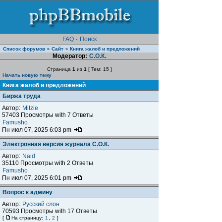
FAQ
·
Поиск
Список форумов
Сайт
Книга жалоб и предложений
»
»
Модератор:
С.О.К.
Страница
1
из
1
[ Тем: 15 ]
Начать новую тему
Книга жалоб и предложений
Биржа труда
Автор:
Mitzie
57403 Просмотры with 7 Ответы
Famusho
Пн июл 07, 2025 6:03 pm
Электронная версия журнала С.О.К.
Автор:
Naid
35110 Просмотры with 2 Ответы
Famusho
Пн июл 07, 2025 6:01 pm
Вопрос к админу
Автор:
Русский слон
70593 Просмотры with 17 Ответы
[
На страницу:
1
,
2
]