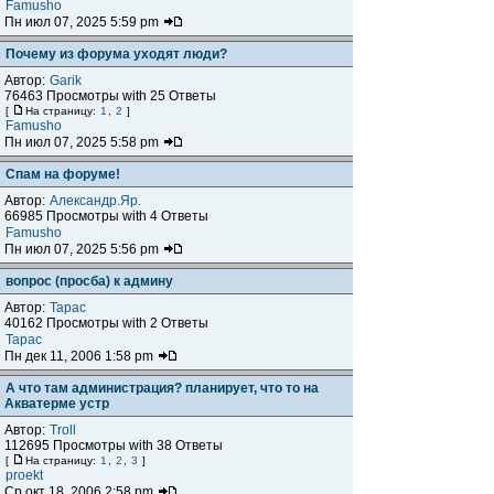
Famusho
Пн июл 07, 2025 5:59 pm
Почему из форума уходят люди?
Автор:
Garik
76463 Просмотры with 25 Ответы
[
На страницу:
1
,
2
]
Famusho
Пн июл 07, 2025 5:58 pm
Спам на форуме!
Автор:
Александр.Яр.
66985 Просмотры with 4 Ответы
Famusho
Пн июл 07, 2025 5:56 pm
вопрос (просба) к админу
Автор:
Тарас
40162 Просмотры with 2 Ответы
Тарас
Пн дек 11, 2006 1:58 pm
А что там администрация? планирует, что то на
Акватерме устр
Автор:
Troll
112695 Просмотры with 38 Ответы
[
На страницу:
1
,
2
,
3
]
proekt
Ср окт 18, 2006 2:58 pm