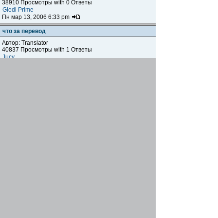
38910 Просмотры with 0 Ответы
Giedi Prime
Пн мар 13, 2006 6:33 pm
что за перевод
Автор: Translator
40837 Просмотры with 1 Ответы
Jucy
Вт фев 21, 2006 10:32 am
Форма при регистрации, мне больше 13 лет :))))
Автор:
vellsky
43459 Просмотры with 1 Ответы
Hawk
Ср дек 28, 2005 4:30 pm
Страница не сохраняет мой пароль
Автор:
Troll
44224 Просмотры with 2 Ответы
Troll
Вс дек 11, 2005 4:37 pm
Начать новую тему
Страница
1
из
1
[ Тем: 15 ]
Показать темы за:
Поле сортировки