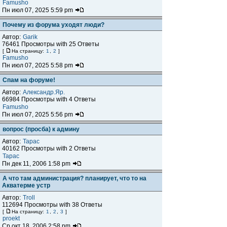
Famusho
Пн июл 07, 2025 5:59 pm
Почему из форума уходят люди?
Автор:
Garik
76461 Просмотры with 25 Ответы
[
На страницу:
1
,
2
]
Famusho
Пн июл 07, 2025 5:58 pm
Спам на форуме!
Автор:
Александр.Яр.
66984 Просмотры with 4 Ответы
Famusho
Пн июл 07, 2025 5:56 pm
вопрос (просба) к админу
Автор:
Тарас
40162 Просмотры with 2 Ответы
Тарас
Пн дек 11, 2006 1:58 pm
А что там администрация? планирует, что то на
Акватерме устр
Автор:
Troll
112694 Просмотры with 38 Ответы
[
На страницу:
1
,
2
,
3
]
proekt
Ср окт 18, 2006 2:58 pm