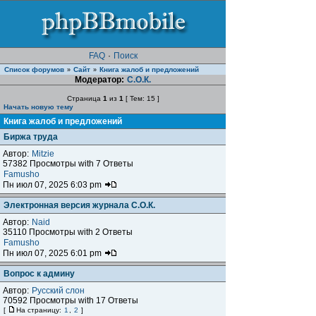
FAQ
·
Поиск
Список форумов
Сайт
Книга жалоб и предложений
»
»
Модератор:
С.О.К.
Страница
1
из
1
[ Тем: 15 ]
Начать новую тему
Книга жалоб и предложений
Биржа труда
Автор:
Mitzie
57382 Просмотры with 7 Ответы
Famusho
Пн июл 07, 2025 6:03 pm
Электронная версия журнала С.О.К.
Автор:
Naid
35110 Просмотры with 2 Ответы
Famusho
Пн июл 07, 2025 6:01 pm
Вопрос к админу
Автор:
Русский слон
70592 Просмотры with 17 Ответы
[
На страницу:
1
,
2
]