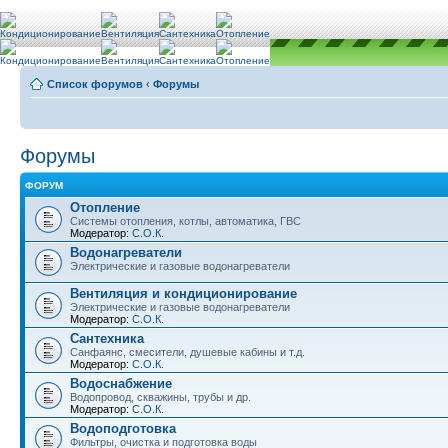
Список форумов
‹
Форумы
Форумы
ФОРУМ
Отопление
Системы отопления, котлы, автоматика, ГВС
Модератор:
С.О.К.
Водонагреватели
Электрические и газовые водонагреватели
Вентиляция и кондиционирование
Электрические и газовые водонагреватели
Модератор:
С.О.К.
Сантехника
Санфаянс, смесители, душевые кабины и т.д.
Модератор:
С.О.К.
Водоснабжение
Водопровод, скважины, трубы и др.
Модератор:
С.О.К.
Водоподготовка
Фильтры, очистка и подготовка воды