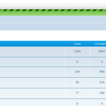
ТЕМЫ
СООБЩЕ
1184
9687
0
0
164
868
58
516
77
456
0
0