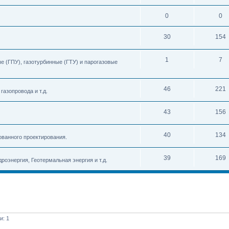
0
0
30
154
1
7
 (ГПУ), газотурбинные (ГТУ) и парогазовые
46
221
азопровода и т.д.
43
156
40
134
ованного проектирования.
39
169
роэнергия, Геотермальная энергия и т.д.
и: 1