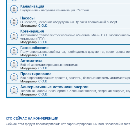
Канализация
Внутренняя и наружная канализация. Септики.
Насосы
О насосах, насосном оборудовании. Делаем правильный выбор!
Модератор:
С.О.К.
Когенерация
Автономное теплоэлектроснабжение объектов. Мини-ТЭЦ. Газопоршневые
установки (ПГУ).
Модератор:
С.О.К.
Газоснабжение
Получение разрешений на газ, необходимые документы, проектирование г
Модератор:
С.О.К.
Автоматика
Всё об автоматизированных системах.
Модератор:
С.О.К.
Проектирование
Все о проектировании: проекты, расчеты, базовые системы автоматизир
Модератор:
С.О.К.
Альтернативные источники энергии
Тепловые насосы, Биоэнергия, Солнечная энергия, Ветряная энергия, Гид
Модератор:
С.О.К.
КТО СЕЙЧАС НА КОНФЕРЕНЦИИ
Сейчас этот форум просматривают: нет зарегистрированных пользователей и гост