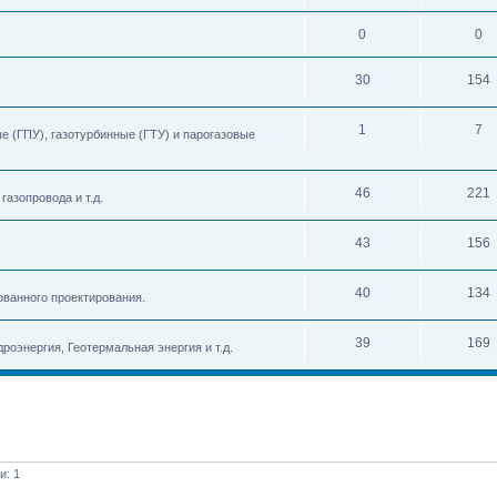
0
0
30
154
1
7
 (ГПУ), газотурбинные (ГТУ) и парогазовые
46
221
азопровода и т.д.
43
156
40
134
ованного проектирования.
39
169
роэнергия, Геотермальная энергия и т.д.
и: 1