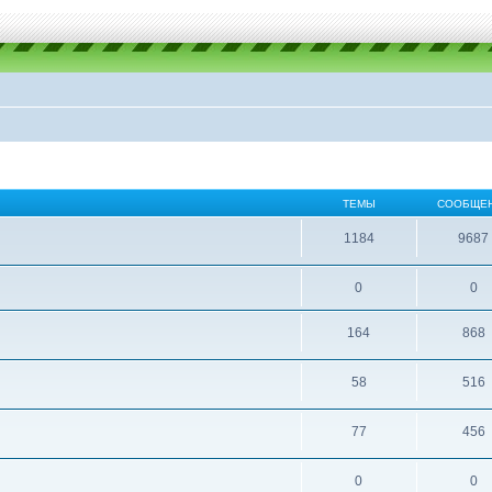
ТЕМЫ
СООБЩЕ
1184
9687
0
0
164
868
58
516
77
456
0
0