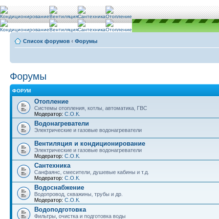
Список форумов
‹
Форумы
Форумы
ФОРУМ
Отопление
Системы отопления, котлы, автоматика, ГВС
Модератор:
С.О.К.
Водонагреватели
Электрические и газовые водонагреватели
Вентиляция и кондиционирование
Электрические и газовые водонагреватели
Модератор:
С.О.К.
Сантехника
Санфаянс, смесители, душевые кабины и т.д.
Модератор:
С.О.К.
Водоснабжение
Водопровод, скважины, трубы и др.
Модератор:
С.О.К.
Водоподготовка
Фильтры, очистка и подготовка воды