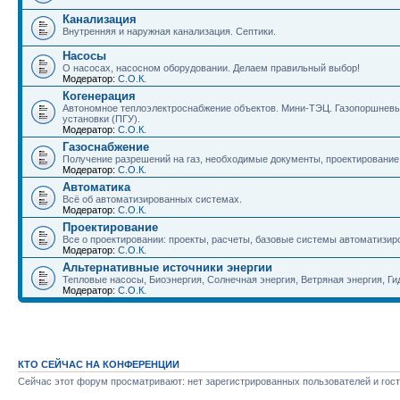
Канализация
Внутренняя и наружная канализация. Септики.
Насосы
О насосах, насосном оборудовании. Делаем правильный выбор!
Модератор:
С.О.К.
Когенерация
Автономное теплоэлектроснабжение объектов. Мини-ТЭЦ. Газопоршневые
установки (ПГУ).
Модератор:
С.О.К.
Газоснабжение
Получение разрешений на газ, необходимые документы, проектирование г
Модератор:
С.О.К.
Автоматика
Всё об автоматизированных системах.
Модератор:
С.О.К.
Проектирование
Все о проектировании: проекты, расчеты, базовые системы автоматизир
Модератор:
С.О.К.
Альтернативные источники энергии
Тепловые насосы, Биоэнергия, Солнечная энергия, Ветряная энергия, Гид
Модератор:
С.О.К.
КТО СЕЙЧАС НА КОНФЕРЕНЦИИ
Сейчас этот форум просматривают: нет зарегистрированных пользователей и гост