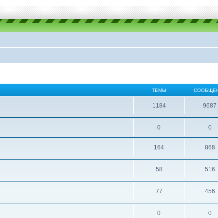
ТЕМЫ
СООБЩЕ
1184
9687
0
0
164
868
58
516
77
456
0
0