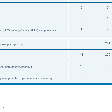
0
0
30
154
1
7
 (ГПУ), газотурбинные (ГТУ) и парогазовые
46
221
азопровода и т.д.
43
156
40
134
ованного проектирования.
39
169
роэнергия, Геотермальная энергия и т.д.
и: 2