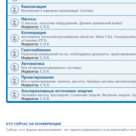
Канализация
Внутренняя и наружная канализация. Септики.
Насосы
О насосах, насосном оборудовании. Делаем правильный выбор!
Модератор:
С.О.К.
Когенерация
Автономное теплоэлектроснабжение объектов. Мини-ТЭЦ. Газопоршневые
установки (ПГУ).
Модератор:
С.О.К.
Газоснабжение
Получение разрешений на газ, необходимые документы, проектирование г
Модератор:
С.О.К.
Автоматика
Всё об автоматизированных системах.
Модератор:
С.О.К.
Проектирование
Все о проектировании: проекты, расчеты, базовые системы автоматизир
Модератор:
С.О.К.
Альтернативные источники энергии
Тепловые насосы, Биоэнергия, Солнечная энергия, Ветряная энергия, Гид
Модератор:
С.О.К.
КТО СЕЙЧАС НА КОНФЕРЕНЦИИ
Сейчас этот форум просматривают: нет зарегистрированных пользователей и гост