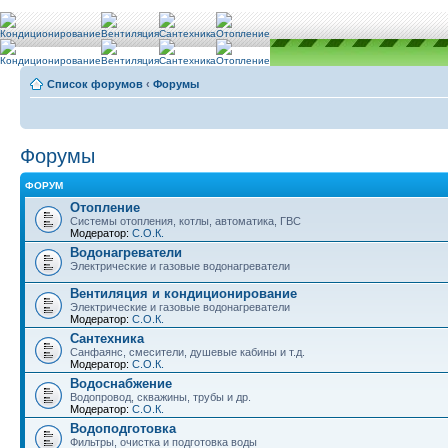
Список форумов
‹
Форумы
Форумы
ФОРУМ
Отопление
Системы отопления, котлы, автоматика, ГВС
Модератор:
С.О.К.
Водонагреватели
Электрические и газовые водонагреватели
Вентиляция и кондиционирование
Электрические и газовые водонагреватели
Модератор:
С.О.К.
Сантехника
Санфаянс, смесители, душевые кабины и т.д.
Модератор:
С.О.К.
Водоснабжение
Водопровод, скважины, трубы и др.
Модератор:
С.О.К.
Водоподготовка
Фильтры, очистка и подготовка воды