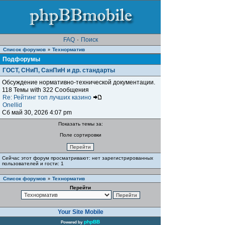
FAQ
·
Поиск
Список форумов
Teхнорматив
»
Подфорумы
ГОСТ, СНиП, СанПиН и др. стандарты
Обсуждение нормативно-технической документации.
118 Темы with 322 Сообщения
Re: Рейтинг топ лучших казино
Onellid
Сб май 30, 2026 4:07 pm
Показать темы за:
Поле сортировки
Сейчас этот форум просматривают: нет зарегистрированных
пользователей и гости: 1
Список форумов
Teхнорматив
»
Перейти
Your Site Mobile
phpBB
Powered by