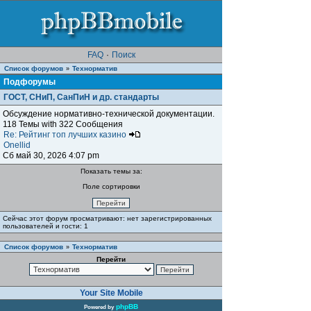
FAQ
·
Поиск
Список форумов
Teхнорматив
»
Подфорумы
ГОСТ, СНиП, СанПиН и др. стандарты
Обсуждение нормативно-технической документации.
118 Темы with 322 Сообщения
Re: Рейтинг топ лучших казино
Onellid
Сб май 30, 2026 4:07 pm
Показать темы за:
Поле сортировки
Сейчас этот форум просматривают: нет зарегистрированных
пользователей и гости: 1
Список форумов
Teхнорматив
»
Перейти
Your Site Mobile
phpBB
Powered by