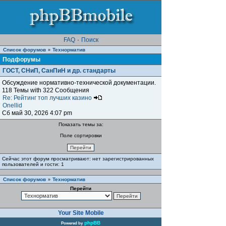
FAQ
·
Поиск
Список форумов
Teхнорматив
»
Подфорумы
ГОСТ, СНиП, СанПиН и др. стандарты
Обсуждение нормативно-технической документации.
118 Темы with 322 Сообщения
Re: Рейтинг топ лучших казино
Onellid
Сб май 30, 2026 4:07 pm
Показать темы за:
Поле сортировки
Сейчас этот форум просматривают: нет зарегистрированных
пользователей и гости: 1
Список форумов
Teхнорматив
»
Перейти
Your Site Mobile
phpBB
Powered by