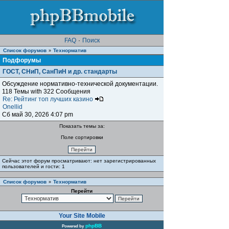
FAQ
·
Поиск
Список форумов
Teхнорматив
»
Подфорумы
ГОСТ, СНиП, СанПиН и др. стандарты
Обсуждение нормативно-технической документации.
118 Темы with 322 Сообщения
Re: Рейтинг топ лучших казино
Onellid
Сб май 30, 2026 4:07 pm
Показать темы за:
Поле сортировки
Сейчас этот форум просматривают: нет зарегистрированных
пользователей и гости: 1
Список форумов
Teхнорматив
»
Перейти
Your Site Mobile
phpBB
Powered by