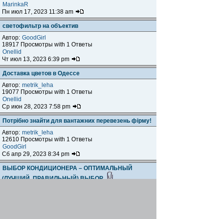
MarinkaR
Пн июл 17, 2023 11:38 am
светофильтр на объектив
Автор:
GoodGirl
18917 Просмотры with 1 Ответы
Onellid
Чт июл 13, 2023 6:39 pm
Доставка цветов в Одессе
Автор:
metrik_leha
19077 Просмотры with 1 Ответы
Onellid
Ср июн 28, 2023 7:58 pm
Потрібно знайти для вантажних перевезень фірму!
Автор:
metrik_leha
12610 Просмотры with 1 Ответы
GoodGirl
Сб апр 29, 2023 8:34 pm
ВЫБОР КОНДИЦИОНЕРА – ОПТИМАЛЬНЫЙ
(ЛУЧШИЙ, ПРАВИЛЬНЫЙ) ВЫБОР,
Автор:
euran
228717 Просмотры with 84 Ответы
[
На страницу:
1
...
4
,
5
,
6
]
kana5
Чт апр 13, 2023 1:24 pm