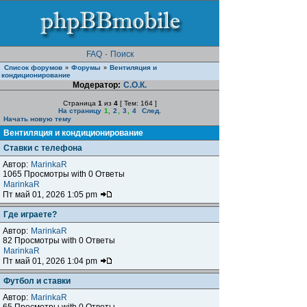
FAQ
·
Поиск
Список форумов
Форумы
Вентиляция и
»
»
кондиционирование
Модератор:
С.О.К.
Страница
1
из
4
[ Тем: 164 ]
На страницу
1
,
2
,
3
,
4
След.
Начать новую тему
Вентиляция и кондиционирование
Ставки с телефона
Автор:
MarinkaR
1065 Просмотры with 0 Ответы
MarinkaR
Пт май 01, 2026 1:05 pm
Где играете?
Автор:
MarinkaR
82 Просмотры with 0 Ответы
MarinkaR
Пт май 01, 2026 1:04 pm
Футбол и ставки
Автор:
MarinkaR