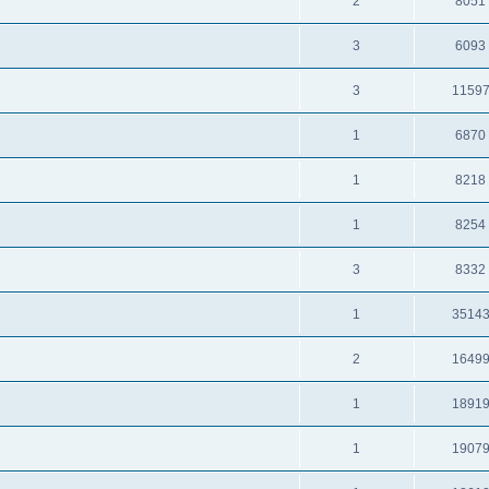
2
8051
3
6093
3
1159
1
6870
1
8218
1
8254
3
8332
1
3514
2
1649
1
1891
1
1907