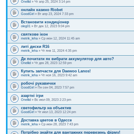
Onellid
» Чт апр 25, 2024 3:14 pm
онлайн казино Riobet
GoodGirl
» Вт апр 23, 2024 7:33 pm
Встановити кондиціонер
oleg01
» Вт дек 12, 2023 9:04 pm
святкове ікон
metrik_leha
» Ср июн 12, 2024 11:45 am
литі диски R16
metrik_leha
» Чт янв 11, 2024 4:35 pm
Де почитати як вибрати аккумулятор для авто?
Onellid
» Чт дек 28, 2023 12:59 pm
Купить запчасти для Daewoo Lanos!
metrik_leha
» Чт ноя 16, 2023 9:42 am
робочі рукавички
GoodGirl
» Пн сен 04, 2023 7:57 pm
азартні ігри
Onellid
» Вс июл 09, 2023 2:23 pm
светофильтр на объектив
GoodGirl
» Чт июл 13, 2023 12:24 pm
Доставка цветов в Одессе
metrik_leha
» Ср июн 28, 2023 7:43 pm
Потрібно знайти для вантажних перевезень фірму!