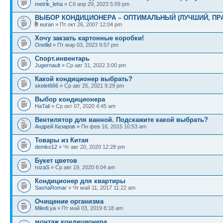
metrik_leha
» Сб апр 29, 2023 5:09 pm
ВЫБОР КОНДИЦИОНЕРА – ОПТИМАЛЬНЫЙ (ЛУЧШИЙ, ПР
euran
» Пт окт 26, 2007 12:04 pm
Хочу закзать картонные коробки!
Onellid
» Пт мар 03, 2023 9:57 pm
Спорт.инвентарь
Jugernault
» Ср авг 31, 2022 3:00 pm
Какой кондиционер выбрать?
skelet666
» Ср авг 25, 2021 9:29 pm
Выбор кондиционера
HaTali
» Ср окт 07, 2020 4:45 am
Вентилятор для ванной. Подскажите какой выбрать?
Андрей Казаров
» Пн фев 16, 2015 10:53 am
Товары из Китая
demko12
» Чт авг 20, 2020 12:28 pm
Букет цветов
rozaS
» Ср авг 19, 2020 8:04 am
Кондиционер для квартиры
SashaRomar
» Чт май 11, 2017 11:22 am
Очищение организма
Miledi.ya
» Пт май 03, 2019 8:18 am
монтаж кондиционера