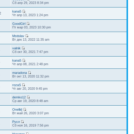
2
Сб апр 29, 2023 8:34 pm
kana5
2
Чт апр 13, 2023 1:24 pm
GoodGirl
8
Пт мар 03, 2023 10:30 pm
Mstislav
7
Вт дек 13, 2022 11:35 am
valnik
4
Сб окт 30, 2021 7:47 pm
kana5
0
Чт апр 08, 2021 2:48 pm
maradona
6
Вт окт 13, 2020 11:32 pm
rozaS
9
Чт авг 20, 2020 9:45 pm
demko12
3
Ср авг 19, 2020 8:48 am
Onellid
8
Вт май 26, 2020 3:07 pm
Русл
6
Сб ноя 16, 2019 7:56 pm
Никитос