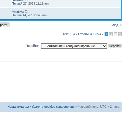
7
Пн май 27, 2019 11:19 am
Miledi.ya
0
Пн янв 14, 2019 9:43 am
След.
Тем: 164 •
Страница
1
из
4
•
1
2
3
4
Перейти:
Наша команда
•
Удалить cookies конференции
• Часовой пояс: UTC + 2 часа