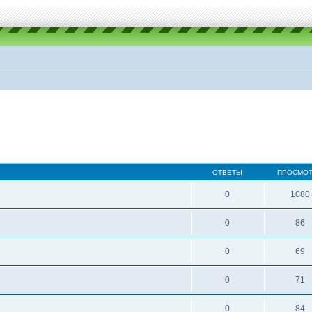
ОТВЕТЫ
ПРОСМО
0
1080
0
86
0
69
0
71
0
84