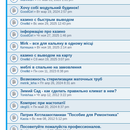
Хочу собі модульний будинок!
GoodGirl
» Вт мар 19, 2024 2:57 pm
казино с быстрым выводом
Onellid
» Вс июн 29, 2025 12:43 pm
інформацію про казино
GoodGirl
» Чт ноя 27, 2025 1:46 pm
Mirk – все для кальяну в одному місці
Катюшка
» Вт ноя 18, 2025 2:14 am
казино с выводом на карту
Onellid
» Сб июл 19, 2025 3:07 pm
меблі в спальню на замовлення
Onellid
» Пн сен 11, 2023 8:38 pm
Возможность стерилизации маточных труб
metrik_leha
» Пт апр 26, 2024 8:31 am
Зимий Сад - как сделать правильно климат в нем?
Tonishaa
» Чт апр 12, 2012 3:22 pm
Компрес при мастопатії
oleg01
» Пн май 20, 2024 8:37 pm
Патрик Котлазаогланиан "Пособие для Ремонтника"
Kasta
» Вс янв 08, 2012 5:12 pm
Посоветуйте пожалуйста профессионалов.