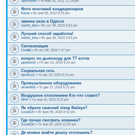
SpyHunter
» Чт май 26, 2011 12:14 pm
Фото монтажей кондиционеров
Kasta
» Вс янв 08, 2012 5:15 pm
замена окон в Одессе
metrik_leha
» Вс окт 08, 2023 6:52 pm
Лучший способ заработка!
metrik_leha
» Вт дек 26, 2023 3:53 pm
Сигнализация
Onellid
» Вт окт 08, 2024 7:47 pm
вопрос по дымоходу для ТТ котла
pipetkin32
» Пт авг 14, 2015 9:12 am
Социальная сеть
demko12
» Чт авг 20, 2020 8:13 am
Промышленное оборудование
skelet666
» Чт дек 27, 2018 6:15 am
Воздушное отоплениею Кто что ставит?
SKIV
» Ср апр 14, 2010 9:22 pm
Як обрати смачний лікер Baileys?
GoodGirl
» Вт фев 06, 2024 8:42 pm
Где лучше смотреть новинки?
GoodGirl
» Пт апр 05, 2024 12:55 pm
Де можна знайти дошку оголошень?