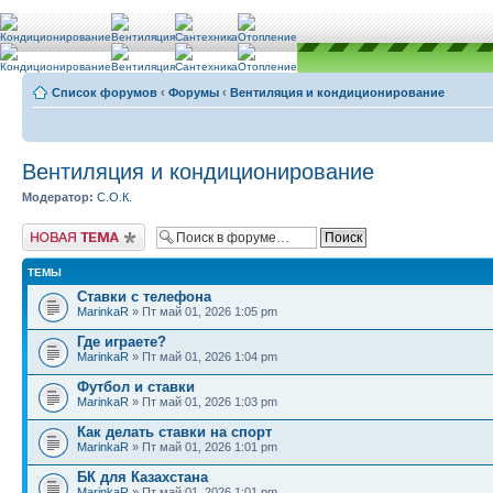
Список форумов
‹
Форумы
‹
Вентиляция и кондиционирование
Вентиляция и кондиционирование
Модератор:
С.О.К.
Новая тема
ТЕМЫ
Ставки с телефона
MarinkaR
» Пт май 01, 2026 1:05 pm
Где играете?
MarinkaR
» Пт май 01, 2026 1:04 pm
Футбол и ставки
MarinkaR
» Пт май 01, 2026 1:03 pm
Как делать ставки на спорт
MarinkaR
» Пт май 01, 2026 1:01 pm
БК для Казахстана
MarinkaR
» Пт май 01, 2026 1:01 pm