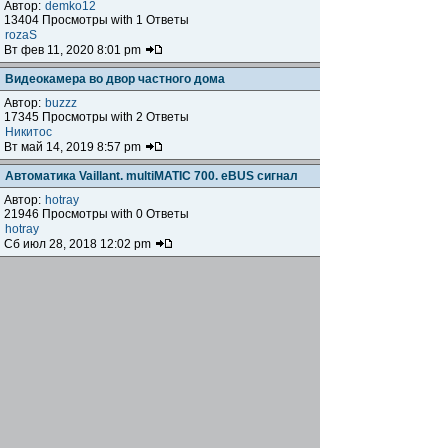
Автор:
demko12
13404 Просмотры with 1 Ответы
rozaS
Вт фев 11, 2020 8:01 pm
Видеокамера во двор частного дома
Автор:
buzzz
17345 Просмотры with 2 Ответы
Никитос
Вт май 14, 2019 8:57 pm
Автоматика Vaillant. multiMATIC 700. eBUS сигнал
Автор:
hotray
21946 Просмотры with 0 Ответы
hotray
Сб июл 28, 2018 12:02 pm
Может кто подскажет?
Автор:
remonttehnikysc
21587 Просмотры with 3 Ответы
Yurgen1980
Чт мар 29, 2018 2:31 pm
Проблема с регулировкой автоматики Eurosit 630
котла Житомир
Автор:
Олесь
18507 Просмотры with 0 Ответы
Олесь