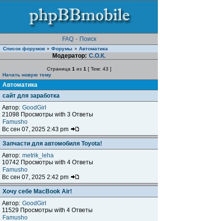
FAQ
·
Поиск
Список форумов
Форумы
Автоматика
»
»
Модератор:
С.О.К.
Страница
1
из
1
[ Тем: 43 ]
Начать новую тему
Автоматика
сайт для заработка
Автор:
GoodGirl
21098 Просмотры with 3 Ответы
Famusho
Вс сен 07, 2025 2:43 pm
Запчасти для автомобиля Toyota!
Автор:
metrik_leha
10742 Просмотры with 4 Ответы
Famusho
Вс сен 07, 2025 2:42 pm
Хочу себе MacBook Air!
Автор:
GoodGirl
11529 Просмотры with 4 Ответы
Famusho