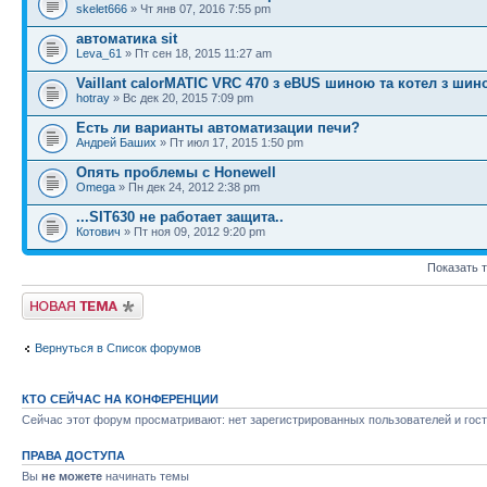
skelet666
» Чт янв 07, 2016 7:55 pm
автоматика sit
Leva_61
» Пт сен 18, 2015 11:27 am
Vaillant calorMATIC VRC 470 з eBUS шиною та котел з шин
hotray
» Вс дек 20, 2015 7:09 pm
Есть ли варианты автоматизации печи?
Андрей Баших
» Пт июл 17, 2015 1:50 pm
Опять проблемы с Honewell
Omega
» Пн дек 24, 2012 2:38 pm
...SIT630 не работает защита..
Котович
» Пт ноя 09, 2012 9:20 pm
Показать 
Новая тема
Вернуться в Список форумов
КТО СЕЙЧАС НА КОНФЕРЕНЦИИ
Сейчас этот форум просматривают: нет зарегистрированных пользователей и гост
ПРАВА ДОСТУПА
Вы
не можете
начинать темы