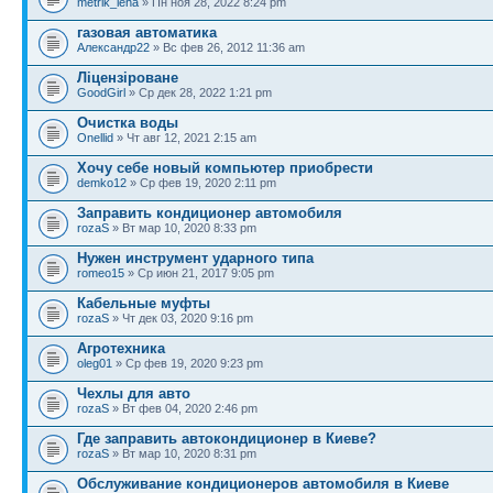
metrik_leha
» Пн ноя 28, 2022 8:24 pm
газовая автоматика
Александр22
» Вс фев 26, 2012 11:36 am
Ліцензіроване
GoodGirl
» Ср дек 28, 2022 1:21 pm
Очистка воды
Onellid
» Чт авг 12, 2021 2:15 am
Хочу себе новый компьютер приобрести
demko12
» Ср фев 19, 2020 2:11 pm
Заправить кондиционер автомобиля
rozaS
» Вт мар 10, 2020 8:33 pm
Нужен инструмент ударного типа
romeo15
» Ср июн 21, 2017 9:05 pm
Кабельные муфты
rozaS
» Чт дек 03, 2020 9:16 pm
Агротехника
oleg01
» Ср фев 19, 2020 9:23 pm
Чехлы для авто
rozaS
» Вт фев 04, 2020 2:46 pm
Где заправить автокондиционер в Киеве?
rozaS
» Вт мар 10, 2020 8:31 pm
Обслуживание кондиционеров автомобиля в Киеве