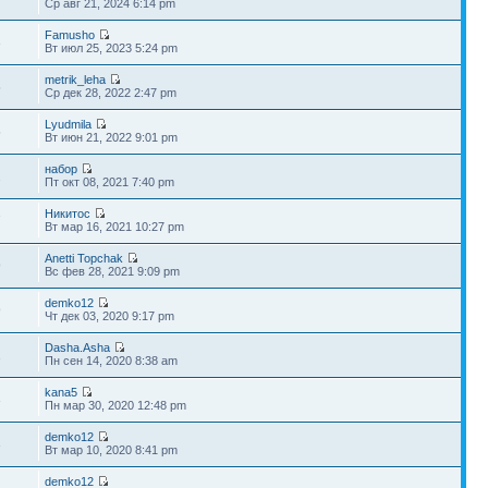
Ср авг 21, 2024 6:14 pm
Famusho
3
Вт июл 25, 2023 5:24 pm
metrik_leha
5
Ср дек 28, 2022 2:47 pm
Lyudmila
5
Вт июн 21, 2022 9:01 pm
набор
2
Пт окт 08, 2021 7:40 pm
Никитос
7
Вт мар 16, 2021 10:27 pm
Anetti Topchak
9
Вс фев 28, 2021 9:09 pm
demko12
9
Чт дек 03, 2020 9:17 pm
Dasha.Asha
1
Пн сен 14, 2020 8:38 am
kana5
3
Пн мар 30, 2020 12:48 pm
demko12
3
Вт мар 10, 2020 8:41 pm
demko12