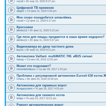
rozaS
» Вт мар 10, 2020 8:27 pm
Цифровой ТВ приемник
oleg01
» Сб фев 22, 2020 5:50 pm
Мне скоро понадобится шпаклёвка.
rozaS
» Ср фев 12, 2020 6:17 pm
Кроссовки
demko12
» Вт фев 11, 2020 5:22 pm
Где печи для пиццы продаются в наше время недорого?
demko12
» Вт фев 11, 2020 5:07 pm
Видеокамера во двор частного дома
buzzz
» Вт май 14, 2019 8:11 pm
Автоматика Vaillant. multiMATIC 700. eBUS сигнал
hotray
» Сб июл 28, 2018 12:02 pm
Может кто подскажет?
remonttehnikysc
» Ср авг 09, 2017 2:43 pm
Проблема с регулировкой автоматики Eurosit 630 котла 
Олесь
» Вс фев 25, 2018 10:50 pm
Автоматика для гаражных ворот
Avegasystem
» Чт дек 28, 2017 4:53 pm
Автоматика для газового котла
timipo
» Пн апр 24, 2017 10:21 pm
Ремонт автоматических ворот