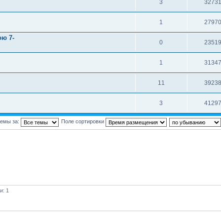
3
3273
1
2797
ою 7-
0
2351
1
3134
11
3923
3
4129
темы за:
Поле сортировки
и: 1