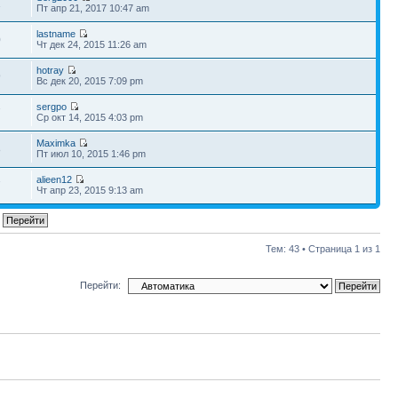
1
Пт апр 21, 2017 10:47 am
lastname
0
Чт дек 24, 2015 11:26 am
hotray
9
Вс дек 20, 2015 7:09 pm
sergpo
7
Ср окт 14, 2015 4:03 pm
Maximka
8
Пт июл 10, 2015 1:46 pm
alieen12
7
Чт апр 23, 2015 9:13 am
Тем: 43 • Страница
1
из
1
Перейти: