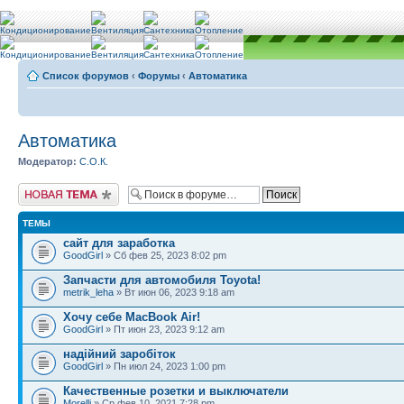
Список форумов
‹
Форумы
‹
Автоматика
Автоматика
Модератор:
С.О.К.
Новая тема
ТЕМЫ
сайт для заработка
GoodGirl
» Сб фев 25, 2023 8:02 pm
Запчасти для автомобиля Toyota!
metrik_leha
» Вт июн 06, 2023 9:18 am
Хочу себе MacBook Air!
GoodGirl
» Пт июн 23, 2023 9:12 am
надійний заробіток
GoodGirl
» Пн июл 24, 2023 1:00 pm
Качественные розетки и выключатели
Morelli
» Ср фев 10, 2021 7:28 pm