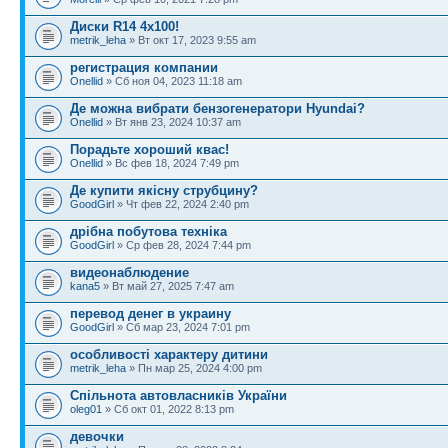
Диски R14 4x100!
metrik_leha
» Вт окт 17, 2023 9:55 am
регистрация компании
Onellid
» Сб ноя 04, 2023 11:18 am
Де можна вибрати бензогенератори Hyundai?
Onellid
» Вт янв 23, 2024 10:37 am
Порадьте хороший квас!
Onellid
» Вс фев 18, 2024 7:49 pm
Де купити якісну струбцину?
GoodGirl
» Чт фев 22, 2024 2:40 pm
дрібна побутова техніка
GoodGirl
» Ср фев 28, 2024 7:44 pm
видеонаблюдение
kana5
» Вт май 27, 2025 7:47 am
перевод денег в украину
GoodGirl
» Сб мар 23, 2024 7:01 pm
особливості характеру дитини
metrik_leha
» Пн мар 25, 2024 4:00 pm
Спільнота автовласників України
oleg01
» Сб окт 01, 2022 8:13 pm
девочки