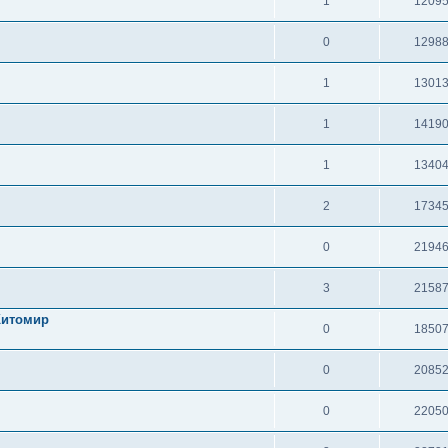
1
1209
0
1298
1
1301
1
1419
1
1340
2
1734
0
2194
3
2158
Житомир
0
1850
0
2085
0
2205