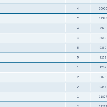
4
1091
2
1132
4
7926
4
8669
5
9360
5
8252
1
1207
2
6873
2
9357
1
1187
2
1323