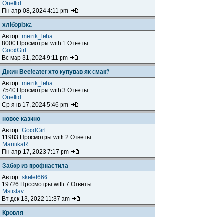
Onellid
Пн апр 08, 2024 4:11 pm
хліборізка
Автор:
metrik_leha
8000 Просмотры with 1 Ответы
GoodGirl
Вс мар 31, 2024 9:11 pm
Джин Beefeater хто купував як смак?
Автор:
metrik_leha
7540 Просмотры with 3 Ответы
Onellid
Ср янв 17, 2024 5:46 pm
новое казино
Автор:
GoodGirl
11983 Просмотры with 2 Ответы
MarinkaR
Пн апр 17, 2023 7:17 pm
Забор из профнастила
Автор:
skelet666
19726 Просмотры with 7 Ответы
Mstislav
Вт дек 13, 2022 11:37 am
Кровля