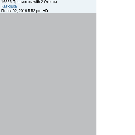
16556 Просмотры with 2 Ответы
Катюшка
Пт авг 02, 2019 5:52 pm
Компания "Лидер", строительные материалы
Автор:
tillia
14680 Просмотры with 2 Ответы
Катюшка
Сб июн 15, 2019 3:52 pm
Где на данный момент вообще продаются
аппараты для шаурмы?
Автор:
demko12
14604 Просмотры with 1 Ответы
rozaS
Сб июн 01, 2019 4:00 pm
Меня футбольные мячи интересуют.
Автор:
demko12
13718 Просмотры with 1 Ответы
rozaS
Сб июн 01, 2019 3:58 pm
Видеонаблюдение
Автор:
kapustavlad
24635 Просмотры with 8 Ответы
yana-shevchenko
Сб фев 23, 2019 5:47 pm