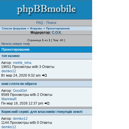
FAQ
·
Поиск
Список форумов
Форумы
Проектирование
»
»
Модератор:
С.О.К.
Страница
1
из
1
[ Тем: 40 ]
Начать новую тему
Проектирование
топ казино
Автор:
metrik_leha
19651 Просмотры with 3 Ответы
demko12
Вт мар 24, 2026 9:32 am
нові слоти як обрати
Автор:
GoodGirl
9589 Просмотры with 2 Ответы
MarinkaR
Пн мар 16, 2026 12:37 pm
Корисний сервіс для власників і покупців землі
Автор:
demko12
1144 Просмотры with 0 Ответы
demko12