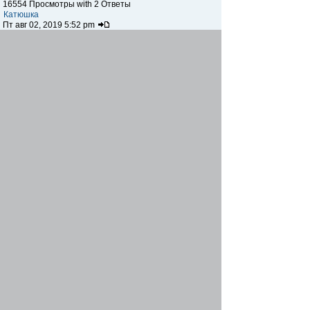
16554 Просмотры with 2 Ответы
Катюшка
Пт авг 02, 2019 5:52 pm
Компания "Лидер", строительные материалы
Автор:
tillia
14678 Просмотры with 2 Ответы
Катюшка
Сб июн 15, 2019 3:52 pm
Где на данный момент вообще продаются
аппараты для шаурмы?
Автор:
demko12
14602 Просмотры with 1 Ответы
rozaS
Сб июн 01, 2019 4:00 pm
Меня футбольные мячи интересуют.
Автор:
demko12
13716 Просмотры with 1 Ответы
rozaS
Сб июн 01, 2019 3:58 pm
Видеонаблюдение
Автор:
kapustavlad
24633 Просмотры with 8 Ответы
yana-shevchenko
Сб фев 23, 2019 5:47 pm