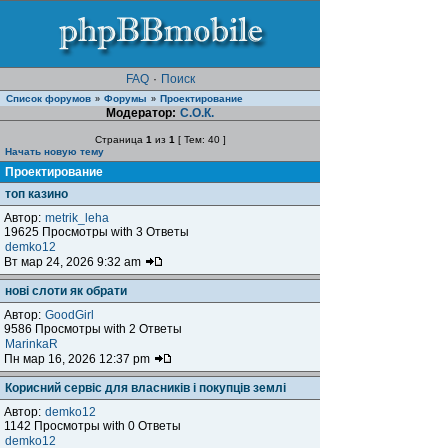
FAQ
·
Поиск
Список форумов
Форумы
Проектирование
»
»
Модератор:
С.О.К.
Страница
1
из
1
[ Тем: 40 ]
Начать новую тему
Проектирование
топ казино
Автор:
metrik_leha
19625 Просмотры with 3 Ответы
demko12
Вт мар 24, 2026 9:32 am
нові слоти як обрати
Автор:
GoodGirl
9586 Просмотры with 2 Ответы
MarinkaR
Пн мар 16, 2026 12:37 pm
Корисний сервіс для власників і покупців землі
Автор:
demko12
1142 Просмотры with 0 Ответы
demko12