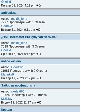
Onellid
Пн апр 08, 2024 4:11 pm
хліборізка
Автор:
metrik_leha
7997 Просмотры with 1 Ответы
GoodGirl
Вс мар 31, 2024 9:11 pm
Джин Beefeater хто купував як смак?
Автор:
metrik_leha
7538 Просмотры with 3 Ответы
Onellid
Ср янв 17, 2024 5:46 pm
новое казино
Автор:
GoodGirl
11981 Просмотры with 2 Ответы
MarinkaR
Пн апр 17, 2023 7:17 pm
Забор из профнастила
Автор:
skelet666
19724 Просмотры with 7 Ответы
Mstislav
Вт дек 13, 2022 11:37 am
Кровля