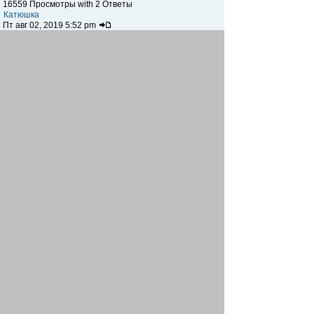
16559 Просмотры with 2 Ответы
Катюшка
Пт авг 02, 2019 5:52 pm
Компания "Лидер", строительные материалы
Автор:
tillia
14680 Просмотры with 2 Ответы
Катюшка
Сб июн 15, 2019 3:52 pm
Где на данный момент вообще продаются
аппараты для шаурмы?
Автор:
demko12
14606 Просмотры with 1 Ответы
rozaS
Сб июн 01, 2019 4:00 pm
Меня футбольные мячи интересуют.
Автор:
demko12
13719 Просмотры with 1 Ответы
rozaS
Сб июн 01, 2019 3:58 pm
Видеонаблюдение
Автор:
kapustavlad
24635 Просмотры with 8 Ответы
yana-shevchenko
Сб фев 23, 2019 5:47 pm