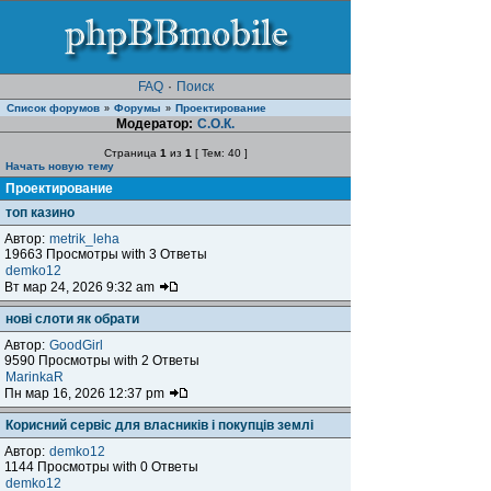
FAQ
·
Поиск
Список форумов
Форумы
Проектирование
»
»
Модератор:
С.О.К.
Страница
1
из
1
[ Тем: 40 ]
Начать новую тему
Проектирование
топ казино
Автор:
metrik_leha
19663 Просмотры with 3 Ответы
demko12
Вт мар 24, 2026 9:32 am
нові слоти як обрати
Автор:
GoodGirl
9590 Просмотры with 2 Ответы
MarinkaR
Пн мар 16, 2026 12:37 pm
Корисний сервіс для власників і покупців землі
Автор:
demko12
1144 Просмотры with 0 Ответы
demko12