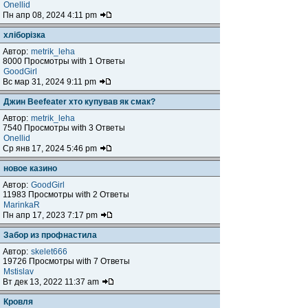
Onellid
Пн апр 08, 2024 4:11 pm
хліборізка
Автор:
metrik_leha
8000 Просмотры with 1 Ответы
GoodGirl
Вс мар 31, 2024 9:11 pm
Джин Beefeater хто купував як смак?
Автор:
metrik_leha
7540 Просмотры with 3 Ответы
Onellid
Ср янв 17, 2024 5:46 pm
новое казино
Автор:
GoodGirl
11983 Просмотры with 2 Ответы
MarinkaR
Пн апр 17, 2023 7:17 pm
Забор из профнастила
Автор:
skelet666
19726 Просмотры with 7 Ответы
Mstislav
Вт дек 13, 2022 11:37 am
Кровля