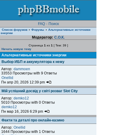
FAQ
·
Поиск
Список форумов
Форумы
Альтернативные источники
»
»
энергии
Модератор:
С.О.К.
Страница
1
из
1
[ Тем: 39 ]
Начать новую тему
Альтернативные источники энергии
Выбор ИБП и аккумулятора к нему
Автор:
dammoen
33553 Просмотры with 9 Ответы
Onellid
Пн апр 20, 2026 12:39 pm
Мій успішний досвід у світі розваг Slot City
Автор:
demko12
5010 Просмотры with 0 Ответы
demko12
Пн мар 16, 2026 6:29 pm
Факти та деталі про онлайн-казино
Автор:
Onellid
1644 Просмотры with 1 Ответы