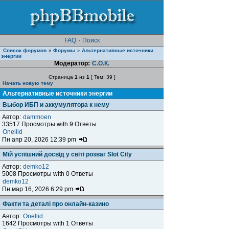
FAQ
·
Поиск
Список форумов
Форумы
Альтернативные источники
»
»
энергии
Модератор:
С.О.К.
Страница
1
из
1
[ Тем: 39 ]
Начать новую тему
Альтернативные источники энергии
Выбор ИБП и аккумулятора к нему
Автор:
dammoen
33517 Просмотры with 9 Ответы
Onellid
Пн апр 20, 2026 12:39 pm
Мій успішний досвід у світі розваг Slot City
Автор:
demko12
5008 Просмотры with 0 Ответы
demko12
Пн мар 16, 2026 6:29 pm
Факти та деталі про онлайн-казино
Автор:
Onellid
1642 Просмотры with 1 Ответы