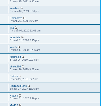
2
Вт мар 15, 2022 9:30 am
vetalbon
3
Пн июл 05, 2021 3:36 pm
Romanova
Чт апр 29, 2021 8:06 pm
tillia
2
Пн май 04, 2020 12:05 pm
stormfale
6
Пт май 01, 2020 3:45 pm
kana5
3
Вт мар 17, 2020 10:36 am
MarinkaR
6
Вт авг 06, 2019 12:08 pm
skelet666
6
Вт июл 16, 2019 9:21 am
Nataxa
4
Чт сен 27, 2018 6:27 pm
ВикторияВерб
5
Вс авг 27, 2017 11:06 pm
Nataxa
2
Пт июл 21, 2017 7:28 pm
MarK.S