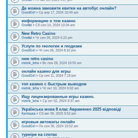
Де можна замовити квитки на автобус онлайн?
GoodGirl
» Ср апр 17, 2024 10:49 am
информацию о том казино
Onellid
» Сб сен 14, 2024 10:34 am
New Retro Casino
Onellid
» Чт сен 26, 2024 6:22 pm
Услуги по геологии и геодезии
GoodGirl
» Чт сен 26, 2024 8:16 pm
new retro casino
metrik_leha
» Вс сен 29, 2024 10:55 am
онлайн казино для игры
GoodGirl
» Ср сен 11, 2024 7:19 pm
топ казино с быстрым выводом
metrik_leha
» Чт окт 10, 2024 9:02 am
Ищу лицензированные игры казино.
metrik_leha
» Ср окт 02, 2024 9:37 am
Українська мова 8 клас Авраменко 2025 відповіді
Катюшка
» Сб авг 09, 2025 9:52 pm
игровые автоматы онлайн
GoodGirl
» Пн сен 30, 2024 10:52 am
турніри на слотах