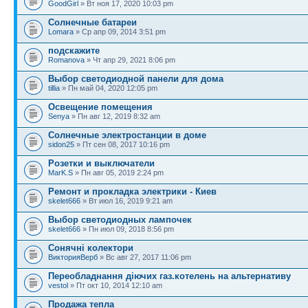
GoodGirl
» Вт ноя 17, 2020 10:03 pm
Солнечные батареи
Lomara
» Ср апр 09, 2014 3:51 pm
подскажите
Romanova
» Чт апр 29, 2021 8:06 pm
Выбор светодиодной панели для дома
tillia
» Пн май 04, 2020 12:05 pm
Освещение помещения
Senya
» Пн авг 12, 2019 8:32 am
Солнечные электростанции в доме
sidon25
» Пт сен 08, 2017 10:16 pm
Розетки и выключатели
MarK.S
» Пн авг 05, 2019 2:24 pm
Ремонт и прокладка электрики - Киев
skelet666
» Вт июл 16, 2019 9:21 am
Выбор светодиодных лампочек
skelet666
» Пн июл 09, 2018 8:56 pm
Сонячні колектори
ВикторияВерб
» Вс авг 27, 2017 11:06 pm
Переобладнання діючих газ.котелень на альтернативу
vestol
» Пт окт 10, 2014 12:10 am
Продажа тепла