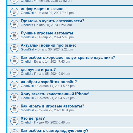
Onellid
» Чт июн 26, 2025 12:52 pm
информация о казино
GoodGirl
» Чт июл 04, 2024 7:44 pm
Где можно купить автозапчасти?
Onellid
» Сб апр 20, 2024 11:51 am
Лучшие игровые автоматы
GoodGirl
» Пн апр 29, 2024 5:10 pm
Актуальні новини про бізнес
GoodGirl
» Вт апр 30, 2024 2:21 pm
Как выбрать хорошие полуоткрытые наушники?
Onellid
» Вс апр 14, 2024 7:43 pm
где лучше играть?
Onellid
» Пт апр 05, 2024 9:04 pm
як обрати заробіток онлайн?
GoodGirl
» Ср фев 14, 2024 5:57 pm
Хочу заказть качественный iPhone!
GoodGirl
» Ср фев 21, 2024 5:27 pm
Как играть в игровые автоматы?
GoodGirl
» Ср ноя 22, 2023 6:31 pm
Хто де грає?
Onellid
» Пн дек 05, 2022 6:48 pm
Как выбрать светодиодную ленту?