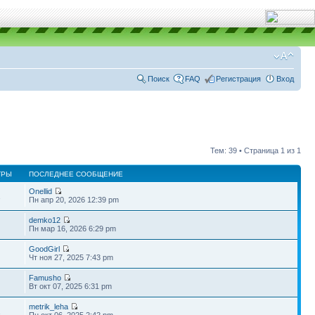
Поиск
FAQ
Регистрация
Вход
Тем: 39 • Страница
1
из
1
ТРЫ
ПОСЛЕДНЕЕ СООБЩЕНИЕ
Onellid
1
Пн апр 20, 2026 12:39 pm
demko12
Пн мар 16, 2026 6:29 pm
GoodGirl
Чт ноя 27, 2025 7:43 pm
Famusho
Вт окт 07, 2025 6:31 pm
metrik_leha
1
Пн окт 06, 2025 2:42 pm