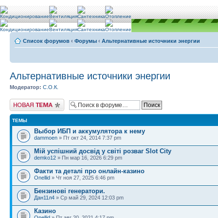
Список форумов
‹
Форумы
‹
Альтернативные источники энергии
Альтернативные источники энергии
Модератор:
С.О.К.
Новая тема
ТЕМЫ
Выбор ИБП и аккумулятора к нему
dammoen
» Пт окт 24, 2014 7:37 pm
Мій успішний досвід у світі розваг Slot City
demko12
» Пн мар 16, 2026 6:29 pm
Факти та деталі про онлайн-казино
Onellid
» Чт ноя 27, 2025 6:46 pm
Бензинові генератори.
Дан11л4
» Ср май 29, 2024 12:03 pm
Казино
Onellid
» Пт авг 20, 2021 4:17 pm