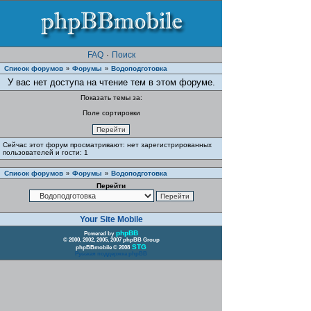
FAQ
·
Поиск
Список форумов
Форумы
Водоподготовка
»
»
У вас нет доступа на чтение тем в этом форуме.
Показать темы за:
Поле сортировки
Сейчас этот форум просматривают: нет зарегистрированных
пользователей и гости: 1
Список форумов
Форумы
Водоподготовка
»
»
Перейти
Your Site Mobile
phpBB
Powered by
© 2000, 2002, 2005, 2007 phpBB Group
STG
phpBBmobile © 2008
Русская поддержка phpBB