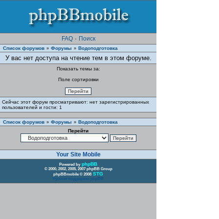
FAQ
·
Поиск
Список форумов
Форумы
Водоподготовка
»
»
У вас нет доступа на чтение тем в этом форуме.
Показать темы за:
Поле сортировки
Сейчас этот форум просматривают: нет зарегистрированных
пользователей и гости: 1
Список форумов
Форумы
Водоподготовка
»
»
Перейти
Your Site Mobile
phpBB
Powered by
© 2000, 2002, 2005, 2007 phpBB Group
STG
phpBBmobile © 2008
Русская поддержка phpBB