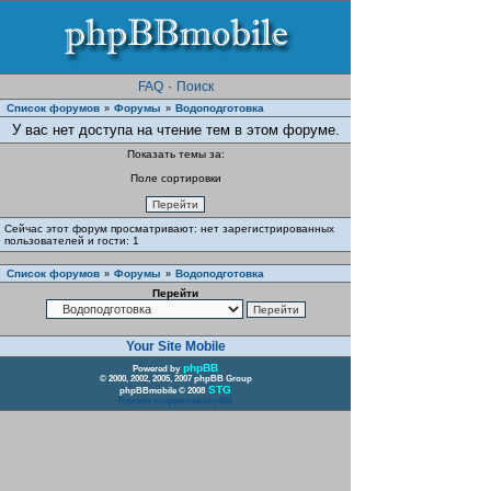
FAQ
·
Поиск
Список форумов
Форумы
Водоподготовка
»
»
У вас нет доступа на чтение тем в этом форуме.
Показать темы за:
Поле сортировки
Сейчас этот форум просматривают: нет зарегистрированных
пользователей и гости: 1
Список форумов
Форумы
Водоподготовка
»
»
Перейти
Your Site Mobile
phpBB
Powered by
© 2000, 2002, 2005, 2007 phpBB Group
STG
phpBBmobile © 2008
Русская поддержка phpBB