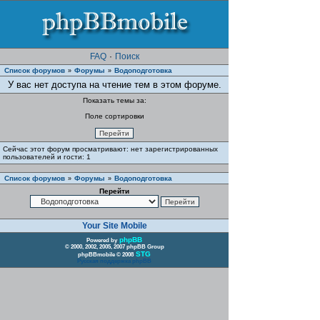
FAQ
·
Поиск
Список форумов
Форумы
Водоподготовка
»
»
У вас нет доступа на чтение тем в этом форуме.
Показать темы за:
Поле сортировки
Сейчас этот форум просматривают: нет зарегистрированных
пользователей и гости: 1
Список форумов
Форумы
Водоподготовка
»
»
Перейти
Your Site Mobile
phpBB
Powered by
© 2000, 2002, 2005, 2007 phpBB Group
STG
phpBBmobile © 2008
Русская поддержка phpBB