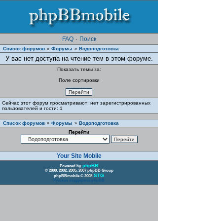
FAQ
·
Поиск
Список форумов
Форумы
Водоподготовка
»
»
У вас нет доступа на чтение тем в этом форуме.
Показать темы за:
Поле сортировки
Сейчас этот форум просматривают: нет зарегистрированных
пользователей и гости: 1
Список форумов
Форумы
Водоподготовка
»
»
Перейти
Your Site Mobile
phpBB
Powered by
© 2000, 2002, 2005, 2007 phpBB Group
STG
phpBBmobile © 2008
Русская поддержка phpBB