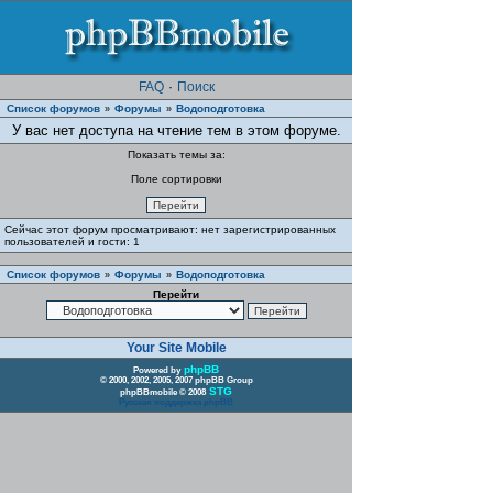
FAQ
·
Поиск
Список форумов
Форумы
Водоподготовка
»
»
У вас нет доступа на чтение тем в этом форуме.
Показать темы за:
Поле сортировки
Сейчас этот форум просматривают: нет зарегистрированных
пользователей и гости: 1
Список форумов
Форумы
Водоподготовка
»
»
Перейти
Your Site Mobile
phpBB
Powered by
© 2000, 2002, 2005, 2007 phpBB Group
STG
phpBBmobile © 2008
Русская поддержка phpBB