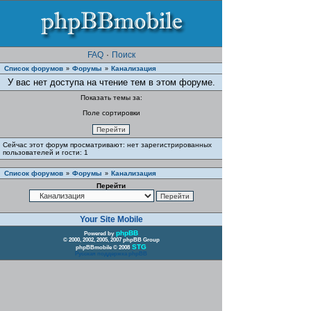
FAQ
·
Поиск
Список форумов
Форумы
Канализация
»
»
У вас нет доступа на чтение тем в этом форуме.
Показать темы за:
Поле сортировки
Сейчас этот форум просматривают: нет зарегистрированных
пользователей и гости: 1
Список форумов
Форумы
Канализация
»
»
Перейти
Your Site Mobile
phpBB
Powered by
© 2000, 2002, 2005, 2007 phpBB Group
STG
phpBBmobile © 2008
Русская поддержка phpBB