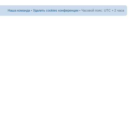
Наша команда
•
Удалить cookies конференции
• Часовой пояс: UTC + 2 часа